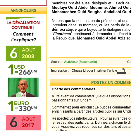
membres ont été aussi désignés et il s'agit de
Moulaye Ould Abdel Moumine, Ahmed Ould
ANNONCEURS
Mohamedhen Ould Bougha, Abdallahi Oul
Notons que la nomination du président et des
intervient dans un moment, où les partis de la
démocratique
qui a boycotté le dialogue natio
"
Flambeau
" continuent à demander le départ i
la République,
Mohamed Ould Abdel Aziz
et
Source :
Alakhbar (Mauritanie)
Co
Impression :
Cliquez ici pour imprimer l'article
POSTEZ UN COMMEN
Charte des commentaires
A lire avant de commenter! Quelques dispositions
passionnants sur Cridem :
Commentez pour enrichir : Le but des commentair
enrichissants à partir des articles publiés sur Cri
Respectez vos interlocuteurs : Pour assurer des d
le respect des participants. Donnez à chacun le d
vous. Appuyez vos réponses sur des faits et des 
invectives.