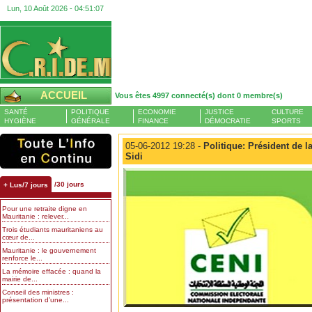
Lun, 10 Août 2026 -
04:51:08
ACCUEIL
Vous êtes 4997 connecté(s) dont 0 membre(s)
SANTÉ
POLITIQUE
ECONOMIE
JUSTICE
CULTURE
HYGIÈNE
GÉNÉRALE
FINANCE
DÉMOCRATIE
SPORTS
05-06-2012 19:28 -
Politique: Président de l
Sidi
/30 jours
+ Lus/7 jours
Pour une retraite digne en
Mauritanie : relever...
Trois étudiants mauritaniens au
cœur de...
Mauritanie : le gouvernement
renforce le...
La mémoire effacée : quand la
mairie de...
Conseil des ministres :
présentation d’une...