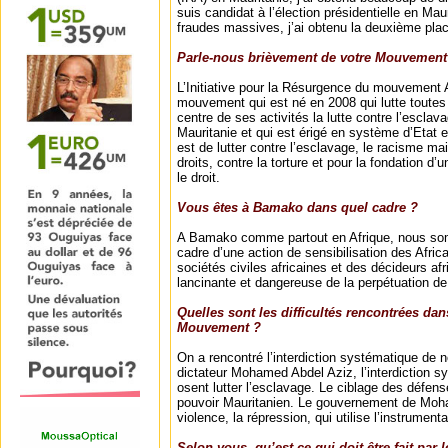
suis candidat à l’élection présidentielle en Mau
fraudes massives, j’ai obtenu la deuxième pla
Parle-nous brièvement de votre Mouvement
L’Initiative pour la Résurgence du mouvement A
mouvement qui est né en 2008 qui lutte toutes 
centre de ses activités la lutte contre l’esclav
Mauritanie et qui est érigé en système d’Etat e
est de lutter contre l’esclavage, le racisme ma
droits, contre la torture et pour la fondation d’
le droit.
Vous êtes à Bamako dans quel cadre ?
A Bamako comme partout en Afrique, nous so
cadre d’une action de sensibilisation des Africa
sociétés civiles africaines et des décideurs afr
lancinante et dangereuse de la perpétuation de
Quelles sont les difficultés rencontrées da
Mouvement ?
On a rencontré l’interdiction systématique de 
dictateur Mohamed Abdel Aziz, l’interdiction s
osent lutter l’esclavage. Le ciblage des défen
pouvoir Mauritanien. Le gouvernement de Moha
violence, la répression, qui utilise l’instrumenta
Selon vous, qu’est ce qui doit être fait par 