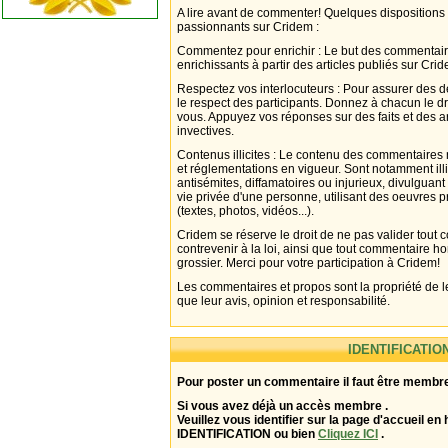
A lire avant de commenter! Quelques dispositions
passionnants sur Cridem :
Commentez pour enrichir : Le but des commentair
enrichissants à partir des articles publiés sur Cri
Respectez vos interlocuteurs : Pour assurer des d
le respect des participants. Donnez à chacun le d
vous. Appuyez vos réponses sur des faits et des 
invectives.
Contenus illicites : Le contenu des commentaires n
et réglementations en vigueur. Sont notamment illi
antisémites, diffamatoires ou injurieux, divulguant
vie privée d'une personne, utilisant des oeuvres p
(textes, photos, vidéos...).
Cridem se réserve le droit de ne pas valider tout
contrevenir à la loi, ainsi que tout commentaire h
grossier. Merci pour votre participation à Cridem!
Les commentaires et propos sont la propriété de l
que leur avis, opinion et responsabilité.
IDENTIFICATIO
Pour poster un commentaire il faut être membre
Si vous avez déjà un accès membre .
Veuillez vous identifier sur la page d'accueil en 
IDENTIFICATION ou bien
Cliquez ICI
.