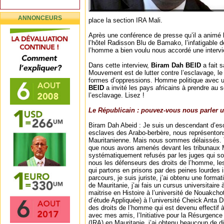
ANNONCEURS
place la section IRA Mali.
Après une conférence de presse qu’il a animé 
l’hôtel Radisson Blu de Bamako, l’infatigable 
l’homme a bien voulu nous accordé une intervi
Dans cette interview,
Biram Dah BEID
a fait s
Mouvement est de lutter contre l’esclavage, le
formes d’oppressions. Homme politique avec u
BEID
a invité les pays africains à prendre au s
l’esclavage. Lisez !
Le Républicain : pouvez-vous nous parler u
Biram Dah Abeid : Je suis un descendant d’
esclaves des Arabo-berbère, nous représenton
Mauritanienne. Mais nous sommes délaissés. 
que nous avons amenés devant les tribunaux M
systématiquement refusés par les juges qui so
nous les défenseurs des droits de l’homme, les
qui partons en prisons par des peines lourdes
parcours, je suis juriste, j’ai obtenu une format
de Mauritanie, j’ai fais un cursus universitaire 
maitrise en Histoire à l’université de Nouakch
d’étude Appliquée) à l’université Cheick Anta Di
des droits de l’homme qui est devenu effectif à
avec mes amis, l’Initiative pour la Résurgenc
(IRA) en Mauritanie, j’ai obtenu beaucoup de dis