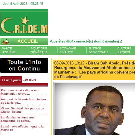
Jeu, 6 Août 2026 -
05:25:46
ACCUEIL
Vous êtes 4684 connecté(s) dont 0 membre(s)
SANTÉ
POLITIQUE
ECONOMIE
JUSTICE
CULTURE
HYGIÈNE
GÉNÉRALE
FINANCE
DÉMOCRATIE
SPORTS
06-09-2016 13:12 -
Biram Dah Abeid, Présiden
Résurgence du Mouvement Abolitionniste e
Mauritanie : "Les pays africains doivent pr
de l’esclavage"
/30 jours
+ Lus/7 jours
Pour une retraite digne en
Mauritanie : relever...
Aéroport de Nouakchott : baisse
des tarifs du...
Vidéo. Sénégal : les propos de
Cheikh Tidiane...
La Mauritanie lance une
campagne de semis...
La mémoire effacée : quand la
mairie de...