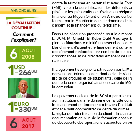
contre le terrorisme en partenariat avec le Fon
(FMI), vise à la sensibilisation des différents 
ANNONCEURS
privé sur les préparatifs de l'évaluation récipr
financier au Moyen Orient et en
Afrique
du Nor
fournis par la Mauritanie dans le domaine de la
d'argent et le financement du terrorisme.
Dans une allocution prononcée pour la circonst
la BCM, M.
Cheikh El Kebir Ould Moulaye T
plan, la
Mauritanie
a initié un arsenal de lois r
blanchiment d'argent et le financement du terro
dernièrement renforcées par nombre de textes l
d'ordonnances et de directives émanant des ins
nationales.
Il a également souligné la ratification par la
Ma
conventions internationales dont celle de Vie
illicite de drogues et de stupéfiants, celle de
P
contre le crime organisé ainsi que celle de
Mér
la corruption.
Le gouverneur adjoint de la BCM a par ailleurs 
son institution dans le domaine de la lutte cont
le financement du terrorisme à travers l'instit
efficace pour contrecarrer ce genre de crimes. Il
la vigilance, l'identification du client, d'insta
documentation en plus de la formation continue
de découverte des opérations suspectes en vue