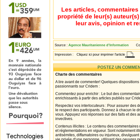
Les articles, commentaires 
propriété de leur(s) auteur(s
leur avis, opinion et r
Source :
Agence Mauritanienne d'Information
Co
Impression :
Cliquez ici pour imprimer l'article
POSTEZ UN COMMEN
Charte des commentaires
A lire avant de commenter! Quelques dispositions
passionnants sur Cridem :
Commentez pour enrichir : Le but des commentair
enrichissants à partir des articles publiés sur Cri
Respectez vos interlocuteurs : Pour assurer des d
le respect des participants. Donnez à chacun le d
vous. Appuyez vos réponses sur des faits et des 
invectives.
Contenus illicites : Le contenu des commentaires n
et réglementations en vigueur. Sont notamment illi
antisémites, diffamatoires ou injurieux, divulguant
vie privée d'une personne, utilisant des oeuvres p