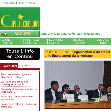
Sam, 8 Août 2026 -
16:11:56
ACCUEIL
Vous êtes 5207 connecté(s) dont 0 membre(s)
SANTÉ
POLITIQUE
ECONOMIE
JUSTICE
CULTURE
HYGIÈNE
GÉNÉRALE
FINANCE
DÉMOCRATIE
SPORTS
06-09-2016 21:45 -
Organisation d'un atelier
et le financement du terrorisme
/30 jours
+ Lus/7 jours
Pour une retraite digne en
Mauritanie : relever...
La Mauritanie lance une
campagne de semis...
Nouakchott face à la montée de
l’insécurité...
Mauritanie : le gouvernement
renforce le...
La mémoire effacée : quand la
mairie de...