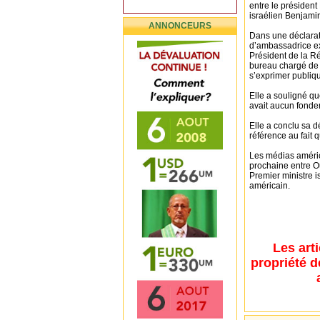
entre le présiden
israélien Benjamin
ANNONCEURS
Dans une déclarat
d’ambassadrice ex
Président de la Ré
bureau chargé de 
s’exprimer publi
Elle a souligné qu
avait aucun fondem
Elle a conclu sa dé
référence au fait q
Les médias améric
prochaine entre O
Premier ministre 
américain.
Les art
propriété d