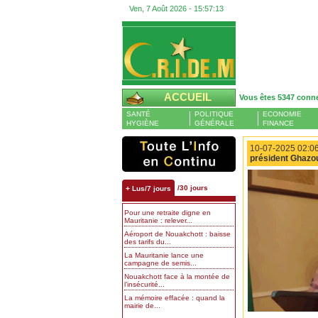
Ven, 7 Août 2026 -
15:57:14
ACCUEIL
Vous êtes 5347 conn
SANTÉ
POLITIQUE
ECONOMIE
HYGIÈNE
GÉNÉRALE
FINANCE
10-07-2025 02:06
président Ghazou
/30 jours
+ Lus/7 jours
Pour une retraite digne en
Mauritanie : relever...
Aéroport de Nouakchott : baisse
des tarifs du...
La Mauritanie lance une
campagne de semis...
Nouakchott face à la montée de
l’insécurité...
La mémoire effacée : quand la
mairie de...