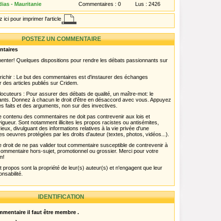
ias - Mauritanie
Commentaires :
0
Lus :
2426
 ici pour imprimer l'article
POSTEZ UN COMMENTAIRE
ntaires
menter! Quelques dispositions pour rendre les débats passionnants sur
chir : Le but des commentaires est d'instaurer des échanges
r des articles publiés sur Cridem.
ocuteurs : Pour assurer des débats de qualité, un maître-mot: le
pants. Donnez à chacun le droit d'être en désaccord avec vous. Appuyez
s faits et des arguments, non sur des invectives.
 Le contenu des commentaires ne doit pas contrevenir aux lois et
igueur. Sont notamment illicites les propos racistes ou antisémites,
rieux, divulguant des informations relatives à la vie privée d'une
es oeuvres protégées par les droits d'auteur (textes, photos, vidéos...).
 droit de ne pas valider tout commentaire susceptible de contrevenir à
ut commentaire hors-sujet, promotionnel ou grossier. Merci pour votre
m!
propos sont la propriété de leur(s) auteur(s) et n'engagent que leur
onsabilité.
IDENTIFICATION
mentaire il faut être membre .