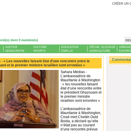
CRÉER UN 
ecté(s) dont 0 membre(s)
RE
JUSTICE
CULTURE
EDUCATION
PÊCHE, ELEVAGE
URBANI
DÉMOCRATIE
SPORTS
EMPLOI
AGRICULTURE
ENVIRO
Commentair
 -
« Les nouvelles faisant état d’une rencontre entre le
ani et le premier ministre israélien sont erronées »
Sahara Médias -
L’ambassadrice de
Mauritanie à Washington
: « les nouvelles faisant
état d’une rencontre entre
le président Ghazouani et
le premier ministre
israélien sont erronées ».
L’ambassadrice de
Mauritanie à Washington,
Cissé mint Cheikh Ould
Boida, a déclaré qu’elle
n’était pas au courant
d’une rencontre prévue