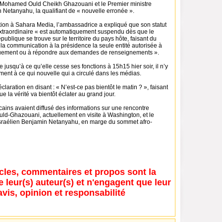
t Mohamed Ould Cheikh Ghazouani et le Premier ministre
 Netanyahu, la qualifiant de « nouvelle erronée ».
ion à Sahara Media, l’ambassadrice a expliqué que son statut
traordinaire « est automatiquement suspendu dès que le
publique se trouve sur le territoire du pays hôte, faisant du
la communication à la présidence la seule entité autorisée à
quement ou à répondre aux demandes de renseignements ».
e jusqu’à ce qu’elle cesse ses fonctions à 15h15 hier soir, il n’y
ent à ce qui nouvelle qui a circulé dans les médias.
claration en disant : « N’est-ce pas bientôt le matin ? », faisant
ue la vérité va bientôt éclater au grand jour.
ains avaient diffusé des informations sur une rencontre
uld-Ghazouani, actuellement en visite à Washington, et le
israélien Benjamin Netanyahu, en marge du sommet afro-
icles, commentaires et propos sont la
e leur(s) auteur(s) et n'engagent que leur
avis, opinion et responsabilité