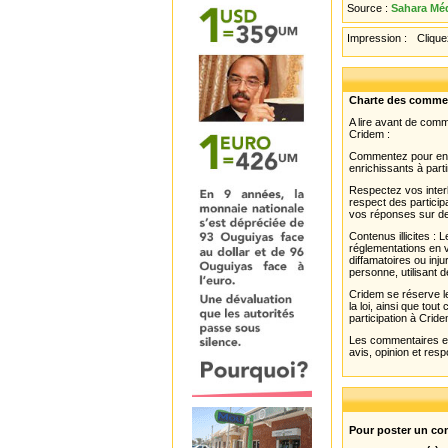
Source :
Sahara Méd
Impression :
Cliquez
Charte des comme
A lire avant de com
Cridem :
Commentez pour enri
enrichissants à parti
Respectez vos interl
respect des partici
vos réponses sur de
Contenus illicites :
réglementations en v
diffamatoires ou inju
personne, utilisant d
Cridem se réserve le
la loi, ainsi que to
participation à Cride
Les commentaires et 
avis, opinion et resp
Pour poster un com