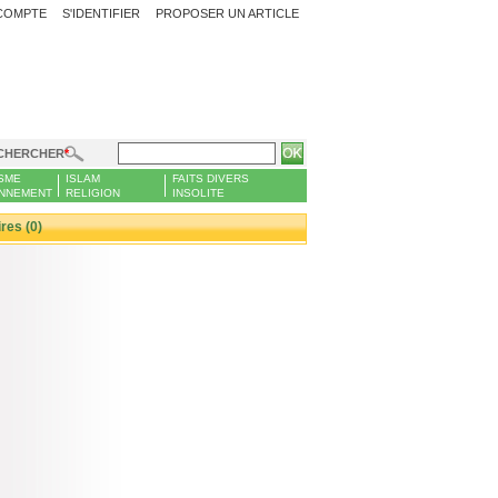
COMPTE
S'IDENTIFIER
PROPOSER UN ARTICLE
CHERCHER
SME
ISLAM
FAITS DIVERS
NNEMENT
RELIGION
INSOLITE
es (0)