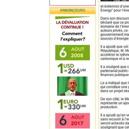
et éolienne) d’un
ANNONCEURS
Energy” pour l’éne
Dans son discours 
déclaré que ce pro
domaine de l’énerg
acteurs privés, ce
gouvernement mauri
sources d’énergie
Il a ajouté que ce
République, M. Mo
accélérer le rythm
carbonique et à re
Il a souligné que c
partenariat public-
finances publiques
Le a indiqué que 
qui constitue une 
dans un projet str
De son côté, le Mi
représente un ajou
production.
Il a ajouté qu’en v
sans recourir à l’e
seront achevés dan
soulignant que cet