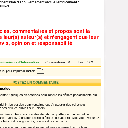
orientation du gouvernement vers le renforcement du
lui-ci.
icles, commentaires et propos sont la
e leur(s) auteur(s) et n'engagent que leur
avis, opinion et responsabilité
ritanienne d'Information
Commentaires :
0
Lus :
7802
 ici pour imprimer l'article
POSTEZ UN COMMENTAIRE
ntaires
menter! Quelques dispositions pour rendre les débats passionnants sur
chir : Le but des commentaires est d'instaurer des échanges
r des articles publiés sur Cridem.
ocuteurs : Pour assurer des débats de qualité, un maître-mot: le
pants. Donnez à chacun le droit d'être en désaccord avec vous. Appuyez
s faits et des arguments, non sur des invectives.
 Le contenu des commentaires ne doit pas contrevenir aux lois et