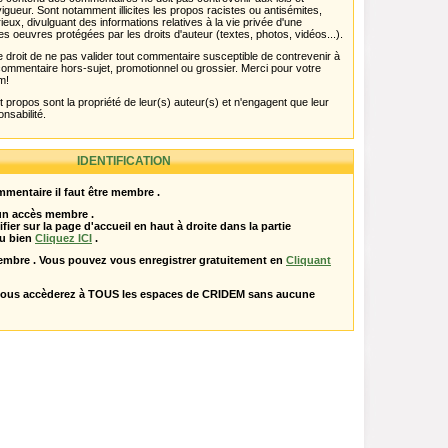
igueur. Sont notamment illicites les propos racistes ou antisémites,
rieux, divulguant des informations relatives à la vie privée d'une
es oeuvres protégées par les droits d'auteur (textes, photos, vidéos...).
 droit de ne pas valider tout commentaire susceptible de contrevenir à
ut commentaire hors-sujet, promotionnel ou grossier. Merci pour votre
m!
propos sont la propriété de leur(s) auteur(s) et n'engagent que leur
onsabilité.
IDENTIFICATION
mentaire il faut être membre .
 un accès membre .
ifier sur la page d'accueil en haut à droite dans la partie
u bien
Cliquez ICI
.
embre . Vous pouvez vous enregistrer gratuitement en
Cliquant
vous accèderez à TOUS les espaces de CRIDEM sans aucune