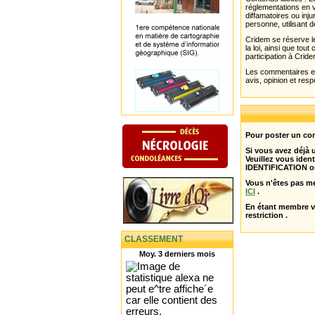
réglementations en v
diffamatoires ou inju
personne, utilisant d
Cridem se réserve le
la loi, ainsi que to
participation à Cride
Les commentaires et 
avis, opinion et resp
Pour poster un com
Si vous avez déjà
Veuillez vous ident
IDENTIFICATION o
Vous n'êtes pas m
ICI
.
En étant membre 
restriction .
CLASSEMENT
Moy. 3 derniers mois