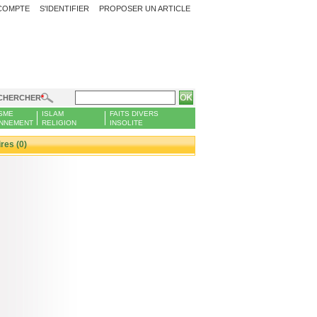
COMPTE
S'IDENTIFIER
PROPOSER UN ARTICLE
CHERCHER
SME
ISLAM
FAITS DIVERS
NNEMENT
RELIGION
INSOLITE
es (0)