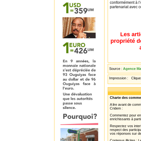
conformément à l’
partenariat avec ce
Les art
propriété d
Source :
Agence Mau
Impression :
Cliquez
Charte des comme
A lire avant de com
Cridem :
Commentez pour enri
enrichissants à parti
Respectez vos interl
respect des partici
vos réponses sur de
Contenus illicites :