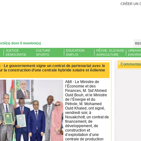
CRÉER UN 
ecté(s) dont 0 membre(s)
RE
JUSTICE
CULTURE
EDUCATION
PÊCHE, ELEVAGE
URBANI
DÉMOCRATIE
SPORTS
EMPLOI
AGRICULTURE
ENVIRO
Commentair
 -
Le gouvernement signe un contrat de partenariat avec le
r la construction d’une centrale hybride solaire et éolienne
AMI - Le Ministre de
l’Économie et des
Finances, M. Sid’Ahmed
Ould Bouh, et le Ministre
de l’Énergie et du
Pétrole, M. Mohamed
Ould Khaled, ont signé,
vendredi soir, à
Nouakchott, un contrat de
financement, de
développement, de
construction et
d’exploitation d’une
centrale de production