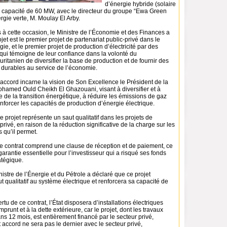
d’énergie hybride (solaire
e capacité de 60 MW, avec le directeur du groupe “Ewa Green
rgie verte, M. Moulay El Arby.
à cette occasion, le Ministre de l’Économie et des Finances a
jet est le premier projet de partenariat public-privé dans le
ie, et le premier projet de production d’électricité par des
 qui témoigne de leur confiance dans la volonté du
tanien de diversifier la base de production et de fournir des
 durables au service de l’économie.
t accord incarne la vision de Son Excellence le Président de la
hamed Ould Cheikh El Ghazouani, visant à diversifier et à
e de la transition énergétique, à réduire les émissions de gaz
nforcer les capacités de production d’énergie électrique.
e projet représente un saut qualitatif dans les projets de
privé, en raison de la réduction significative de la charge sur les
 qu’il permet.
le contrat comprend une clause de réception et de paiement, ce
garantie essentielle pour l’investisseur qui a risqué ses fonds
atégique.
nistre de l’Énergie et du Pétrole a déclaré que ce projet
t qualitatif au système électrique et renforcera sa capacité de
ertu de ce contrat, l’État disposera d’installations électriques
mprunt et à la dette extérieure, car le projet, dont les travaux
s 12 mois, est entièrement financé par le secteur privé,
 accord ne sera pas le dernier avec le secteur privé,