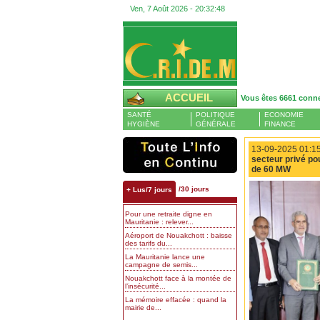
Ven, 7 Août 2026 -
20:32:49
ACCUEIL
Vous êtes 6661 conn
SANTÉ
POLITIQUE
ECONOMIE
HYGIÈNE
GÉNÉRALE
FINANCE
13-09-2025 01:15
secteur privé pou
de 60 MW
/30 jours
+ Lus/7 jours
Pour une retraite digne en
Mauritanie : relever...
Aéroport de Nouakchott : baisse
des tarifs du...
La Mauritanie lance une
campagne de semis...
Nouakchott face à la montée de
l’insécurité...
La mémoire effacée : quand la
mairie de...