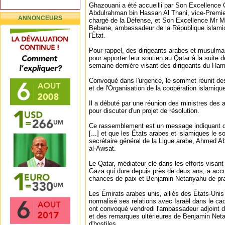
Ghazouani a été accueilli par Son Excellence
Abdulrahman bin Hassan Al Thani, vice-Premier 
ANNONCEURS
chargé de la Défense, et Son Excellence Mr
Bebane, ambassadeur de la République islami
l'État.
Pour rappel, des dirigeants arabes et musulma
pour apporter leur soutien au Qatar à la suite d
semaine dernière visant des dirigeants du Ham
Convoqué dans l'urgence, le sommet réunit de
et de l'Organisation de la coopération islamiqu
Il a débuté par une réunion des ministres des 
pour discuter d'un projet de résolution.
Ce rassemblement est un message indiquant qu
[...] et que les États arabes et islamiques le s
secrétaire général de la Ligue arabe, Ahmed Ab
al-Awsat.
Le Qatar, médiateur clé dans les efforts visant 
Gaza qui dure depuis près de deux ans, a accu
chances de paix et Benjamin Netanyahu de prat
Les Émirats arabes unis, alliés des États-Unis 
normalisé ses relations avec Israël dans le c
ont convoqué vendredi l'ambassadeur adjoint d'I
et des remarques ultérieures de Benjamin Netan
d'hostiles.