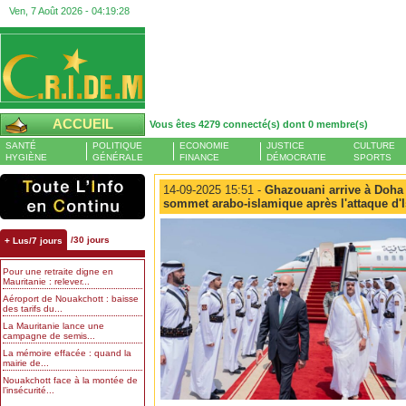
Ven, 7 Août 2026 -
04:19:29
ACCUEIL
Vous êtes 4279 connecté(s) dont 0 membre(s)
SANTÉ
POLITIQUE
ECONOMIE
JUSTICE
CULTURE
HYGIÈNE
GÉNÉRALE
FINANCE
DÉMOCRATIE
SPORTS
14-09-2025 15:51 -
Ghazouani arrive à Doha 
sommet arabo-islamique après l'attaque d'Is
/30 jours
+ Lus/7 jours
Pour une retraite digne en
Mauritanie : relever...
Aéroport de Nouakchott : baisse
des tarifs du...
La Mauritanie lance une
campagne de semis...
La mémoire effacée : quand la
mairie de...
Nouakchott face à la montée de
l’insécurité...