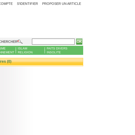
COMPTE
S'IDENTIFIER
PROPOSER UN ARTICLE
CHERCHER
SME
ISLAM
FAITS DIVERS
NNEMENT
RELIGION
INSOLITE
es (0)