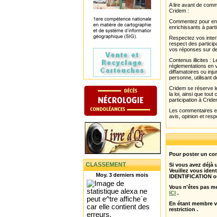
A lire avant de com
Cridem :
Commentez pour enri
enrichissants à parti
Respectez vos interl
respect des partici
vos réponses sur de
Contenus illicites :
réglementations en v
diffamatoires ou inju
personne, utilisant d
Cridem se réserve le
la loi, ainsi que to
participation à Cride
Les commentaires et 
avis, opinion et resp
Pour poster un com
CLASSEMENT
Si vous avez déjà
Veuillez vous ident
Moy. 3 derniers mois
IDENTIFICATION o
Vous n'êtes pas m
ICI
.
En étant membre 
restriction .