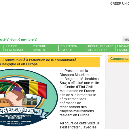
CRÉER UN 
ecté(s) dont 0 membre(s)
RE
JUSTICE
CULTURE
EDUCATION
PÊCHE, ELEVAGE
URBANI
DÉMOCRATIE
SPORTS
EMPLOI
AGRICULTURE
ENVIRO
Commentair
 -
Communiqué à l'attention de la communauté
 Belgique et en Europe
Le Président de la
Diaspora Mauritanienne
en Belgique, M. Ibrahima
Sow, a effectué une visite
au Centre d’État Civil
Mauritanien en France
afin de s’informer sur le
déroulement des
opérations de
recensement des
citoyens mauritaniens
résidant en Europe.
Au cours de cette visite, il
s’est entretenu avec les