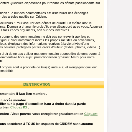
menter! Quelques dispositions pour rendre les débats passionnants sur
chir : Le but des commentaires est d'instaurer des échanges
r des articles publiés sur Cridem.
ocuteurs : Pour assurer des débats de qualité, un maître-mot: le
pants. Donnez à chacun le droit d'être en désaccord avec vous. Appuyez
s faits et des arguments, non sur des invectives.
 Le contenu des commentaires ne doit pas contrevenir aux lois et
igueur. Sont notamment illicites les propos racistes ou antisémites,
rieux, divulguant des informations relatives à la vie privée d'une
es oeuvres protégées par les droits d'auteur (textes, photos, vidéos...).
 droit de ne pas valider tout commentaire susceptible de contrevenir à
ut commentaire hors-sujet, promotionnel ou grossier. Merci pour votre
m!
propos sont la propriété de leur(s) auteur(s) et n'engagent que leur
onsabilité.
IDENTIFICATION
mentaire il faut être membre .
 un accès membre .
ifier sur la page d'accueil en haut à droite dans la partie
u bien
Cliquez ICI
.
embre . Vous pouvez vous enregistrer gratuitement en
Cliquant
vous accèderez à TOUS les espaces de CRIDEM sans aucune