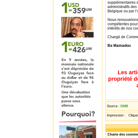
supplémentaires s
administratifs des
Belgique ou par l
Nous renouvelons n
compétentes pour fa
intérêts de nos co
Chargé de Commu
Ba Mamadou
Les art
propriété d
Source :
DMB
Impression :
Cliquez
Charte des comme