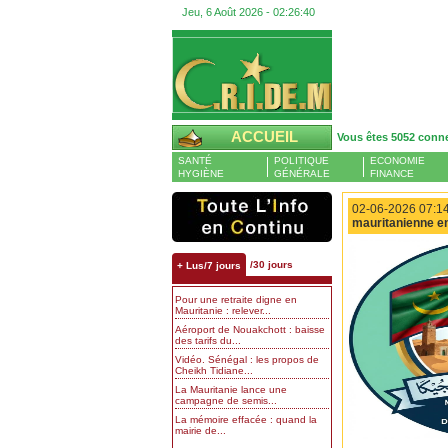
Jeu, 6 Août 2026 -
02:26:40
ACCUEIL
Vous êtes 5052 conn
SANTÉ
POLITIQUE
ECONOMIE
HYGIÈNE
GÉNÉRALE
FINANCE
02-06-2026 07:14
mauritanienne en
/30 jours
+ Lus/7 jours
Pour une retraite digne en
Mauritanie : relever...
Aéroport de Nouakchott : baisse
des tarifs du...
Vidéo. Sénégal : les propos de
Cheikh Tidiane...
La Mauritanie lance une
campagne de semis...
La mémoire effacée : quand la
mairie de...