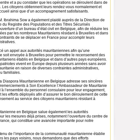
entre et a pu constater que les opérations se déroulent dans de
. Les citoyens obtiennent leurs rendez-vous normalement et
accueil ainsi que d’un accompagnement satisfaisants.
 M. Ibrahima Sow a également plaidé auprès de la Direction de
e du Registre des Populations et des Titres Sécurisés
verture d’un bureau d’état civil en Belgique, afin de réduire les
trées par les nombreux Mauritaniens résidant à Bruxelles et dans
contraints de se déplacer en France pour accomplir leurs
tratives.
ncé un appel aux autorités mauritaniennes afin qu’une
lle soit envoyée à Bruxelles pour permettre le recensement des
uritaniens établis en Belgique et dans d’autres pays européens.
triotes vivent en Europe depuis plusieurs années sans avoir
uritanie en raison de diverses contraintes administratives,
u familiales.
 la Diaspora Mauritanienne en Belgique adresse ses sincères
ses remerciements à Son Excellence l’Ambassadeur de Mauritanie
u’à l’ensemble du personnel consulaire pour leur engagement,
 et les efforts déployés afin d’assurer le bon déroulement de cette
nsement au service des citoyens mauritaniens résidant à
tanienne en Belgique salue également les autorités
ur les mesures déjà prises, notamment l’ouverture du centre de
ance, qui constitue une avancée importante pour notre
 tenu de l’importance de la communauté mauritanienne établie
ns les pays voisins, nous demandons que des efforts