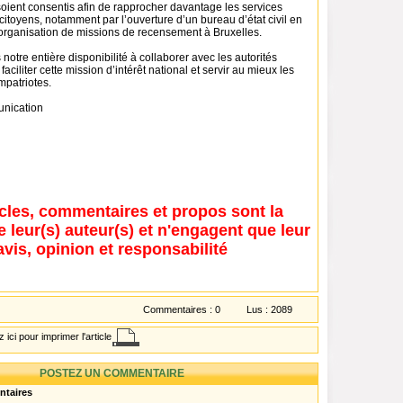
oient consentis afin de rapprocher davantage les services
 citoyens, notamment par l’ouverture d’un bureau d’état civil en
’organisation de missions de recensement à Bruxelles.
otre entière disponibilité à collaborer avec les autorités
ciliter cette mission d’intérêt national et servir au mieux les
mpatriotes.
nication
icles, commentaires et propos sont la
e leur(s) auteur(s) et n'engagent que leur
avis, opinion et responsabilité
Commentaires :
0
Lus :
2089
 ici pour imprimer l'article
POSTEZ UN COMMENTAIRE
ntaires