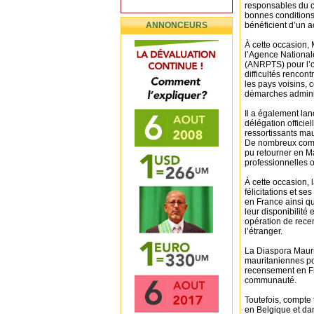
responsables du c
bonnes conditions
ANNONCEURS
bénéficient d’un 
À cette occasion,
l’Agence National
(ANRPTS) pour l’ou
difficultés rencon
les pays voisins, 
démarches adminis
Il a également la
délégation officie
ressortissants ma
De nombreux compa
pu retourner en Ma
professionnelles o
À cette occasion,
félicitations et 
en France ainsi q
leur disponibilité
opération de rece
l’étranger.
La Diaspora Mauri
mauritaniennes po
recensement en Fr
communauté.
Toutefois, compte
en Belgique et da