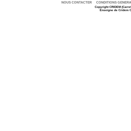
NOUS CONTACTER
CONDITIONS GENERAL
Copyright
CRIDEM (Carref
Enseigne de Cridem C