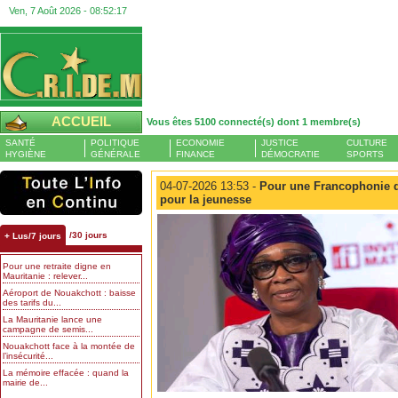
Ven, 7 Août 2026 -
08:52:18
ACCUEIL
Vous êtes 5100 connecté(s) dont 1 membre(s)
SANTÉ
POLITIQUE
ECONOMIE
JUSTICE
CULTURE
HYGIÈNE
GÉNÉRALE
FINANCE
DÉMOCRATIE
SPORTS
04-07-2026 13:53 -
Pour une Francophonie q
pour la jeunesse
/30 jours
+ Lus/7 jours
Pour une retraite digne en
Mauritanie : relever...
Aéroport de Nouakchott : baisse
des tarifs du...
La Mauritanie lance une
campagne de semis...
Nouakchott face à la montée de
l’insécurité...
La mémoire effacée : quand la
mairie de...