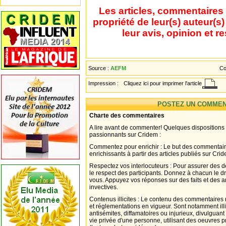
Les articles, commentaires 
propriété de leur(s) auteur(s
leur avis, opinion et r
Source :
AEFM
Co
Impression :
Cliquez ici pour imprimer l'article
POSTEZ UN COMMEN
Charte des commentaires
A lire avant de commenter! Quelques dispositions
passionnants sur Cridem :
Commentez pour enrichir : Le but des commentair
enrichissants à partir des articles publiés sur Cri
Respectez vos interlocuteurs : Pour assurer des d
le respect des participants. Donnez à chacun le d
vous. Appuyez vos réponses sur des faits et des 
invectives.
Contenus illicites : Le contenu des commentaires n
et réglementations en vigueur. Sont notamment illi
antisémites, diffamatoires ou injurieux, divulguant
vie privée d'une personne, utilisant des oeuvres p