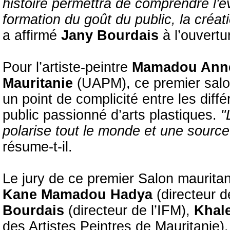
histoire permettra de comprendre l'év
formation du goût du public, la créat
a affirmé
Jany Bourdais
à l’ouvertu
Pour l’artiste-peintre
Mamadou Ann
Mauritanie
(UAPM), ce premier salon
un point de complicité entre les différ
public passionné d’arts plastiques.
"L
polarise tout le monde et une source 
résume-t-il.
Le jury de ce premier Salon maurita
Kane Mamadou Hadya
(directeur d
Bourdais
(directeur de l’IFM),
Khale
des Artistes Peintres de Mauritanie),