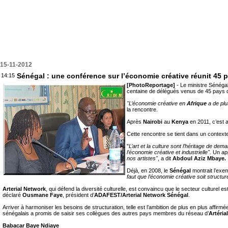
15-11-2012
Sénégal : une conférence sur l’économie créative réunit 45 p
14:15
[PhotoReportage]
- Le ministre Sénégal
centaine de délégués venus de 45 pays d
"L’économie créative en
Afrique
a de plus
la rencontre.
Après
Nairobi
au
Kenya
en 2011, c’est 
Cette rencontre se tient dans un contexte 
"
L’art et la culture sont l’héritage de dema
l’économie créative et industrielle".
Un app
nos artistes"
, a dit
Abdoul Aziz Mbaye.
Déjà, en 2008, le
Sénégal
montrait l’exem
faut que l’économie créative soit structu
Arterial Network
, qui défend la diversité culturelle, est convaincu que le secteur culturel e
déclaré
Ousmane Faye
, président d’
ADAFEST/Arterial Network Sénégal
.
Arriver à harmoniser les besoins de structuration, telle est l’ambition de plus en plus affirmée
sénégalais a promis de saisir ses collègues des autres pays membres du réseau d’
Artéria
Babacar Baye Ndiaye