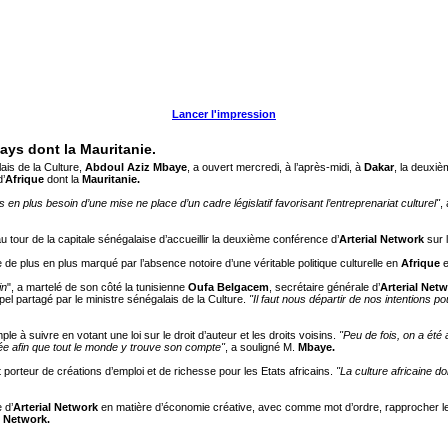
Lancer l'impression
ays dont la Mauritanie.
ais de la Culture,
Abdoul Aziz Mbaye
, a ouvert mercredi, à l’après-midi, à
Dakar
, la deuxiè
’
Afrique
dont la
Mauritanie.
 en plus besoin d’une mise ne place d’un cadre législatif favorisant l’entreprenariat culturel"
,
au tour de la capitale sénégalaise d’accueillir la deuxième conférence d’
Arterial Network
sur 
de plus en plus marqué par l’absence notoire d’une véritable politique culturelle en
Afrique
e
in
", a martelé de son côté la tunisienne
Oufa Belgacem
, secrétaire générale d’
Arterial Net
el partagé par le ministre sénégalais de la Culture.
"Il faut nous départir de nos intentions p
ple à suivre en votant une loi sur le droit d’auteur et les droits voisins.
"Peu de fois, on a été
rée afin que tout le monde y trouve son compte"
, a souligné M.
Mbaye.
st porteur de créations d’emploi et de richesse pour les Etats africains.
"La culture africaine do
 d’
Arterial Network
en matière d’économie créative, avec comme mot d’ordre, rapprocher les di
l Network.