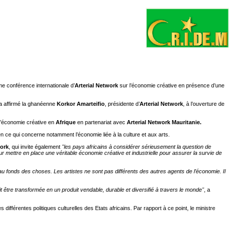
me conférence internationale d’
Arterial Network
sur l’économie créative en présence d’une
 a affirmé la ghanéenne
Korkor Amarteifio
, présidente d’
Arterial Network
, à l’ouverture de
l’économie créative en
Afrique
en partenariat avec
Arterial Network Mauritanie.
n ce qui concerne notamment l’économie liée à la culture et aux arts.
work
, qui invite également
"les pays africains à considérer sérieusement la question de
our mettre en place une véritable économie créative et industrielle pour assurer la survie de
 au fonds des choses. Les artistes ne sont pas différents des autres agents de l’économie. Il
it être transformée en un produit vendable, durable et diversifié à travers le monde"
, a
fférentes politiques culturelles des Etats africains. Par rapport à ce point, le ministre