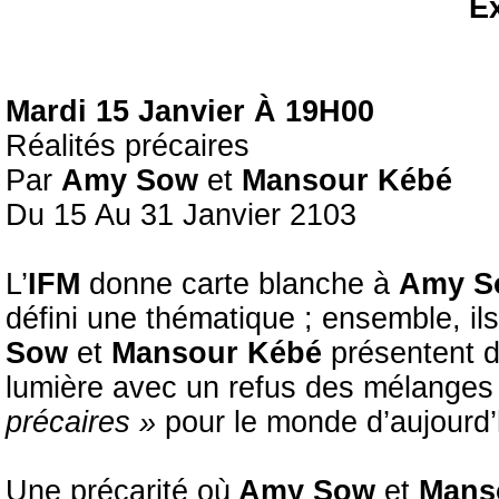
E
Mardi 15 Janvier À 19H00
Réalités précaires
Par
Amy Sow
et
Mansour Kébé
Du 15 Au 31 Janvier 2103
L’
IFM
donne carte blanche à
Amy S
défini une thématique ; ensemble, ils
Sow
et
Mansour Kébé
présentent d
lumière avec un refus des mélanges 
précaires »
pour le monde d’aujourd’
Une précarité où
Amy Sow
et
Mans