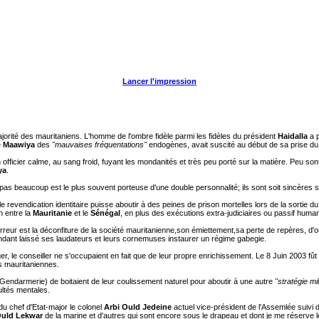
Lancer l'impression
jorité des mauritaniens. L'homme de l'ombre fidèle parmi les fidèles du président
Haidalla
a p
e
Maawiya
des
"mauvaises fréquentations"
endogènes, avait suscité au début de sa prise du 
 officier calme, au sang froid, fuyant les mondanités et très peu porté sur la matière. Peu so
ya
.
t pas beaucoup est le plus souvent porteuse d'une double personnalité; ils sont soit sincères 
evendication identitaire puisse aboutir à des peines de prison mortelles lors de la sortie d
n entre la
Mauritanie
et le
Sénégal
, en plus des exécutions extra-judiciaires ou passif huma
reur est la déconfiture de la société mauritanienne,son émiettement,sa perte de repères, d'où
pendant laissé ses laudateurs et leurs cornemuses instaurer un régime gabegie.
er, le conseiller ne s'occupaient en fait que de leur propre enrichissement. Le 8 Juin 2003 fû
es mauritaniennes.
Gendarmerie) de boitaient de leur coulissement naturel pour aboutir à une autre
"stratégie mil
ultés mentales.
u chef d'Etat-major le colonel
Arbi Ould Jedeine
actuel vice-président de l'Assemlée suivi
uld Lekwar
de la marine et d'autres qui sont encore sous le drapeau et dont je me réserve l