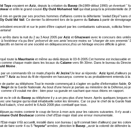
ld Taya
voyaient en
Aziz
, depuis la création du
Basep
(fin1989-début 1990) un éventuel
" fu
ekwar
et enfin le grand cousin
Ely Ould Mohamed Vall
qui était jusqu'à la présidentielle de
té mis en garde par ses proches hommes d'affaires contre la déferlante
"ewlad Eleyé"
sans ch
Ely Ould Md Vall
. Ce dernier l'a démontré lors de la guerre du
Sahara
à partir de témoignage
président encerclé et sur le point d'être capturé par les combattants sahraouis, sollicita l'inte
 santana!
ux arrêts dans la nuit du 2 au 3 Aout 2005 par
Aziz
et
Ghazwani
avec le concours des unité
e à l’extérieur n'a pu être
" préservé de ses amis"
encore moins se
"charger de ses ennemis"
.
jectifs en berne et une société en déliquescence,d'où un héritage encore difficile à gérer.
rqué toute la
Mauritanie
et même au-delà depuis le 03-8-2005.Cet homme est inclassable et 
endu comme chaque matin dans les locaux du
Calame
vers 8h 30mn. Dans le bureau du Direct
uld Moine
.
té par un commando tôt ce matin,d'après
Al Jezira
?Je leur ai répondu :
Aziz
ligoté,d'ailleurs
goté"
?
Aziz
au bout du fil de répondre en hassanya: comme tu as probablement entendu à la 
de parler au téléphone.Tout le monde commençait à s'agiter en quête d'information fiable.
O
x Negri
de la Garde Nationale. Au bout d'une heure je partais au ministère de la Défense,où je 
 comme s'il voulait me dire : bien pour sa gueule en sachant que nous étions en rapport.
oir eu le cdt du
Basep
au téléphone il y a un peu plus d'une heure. Après quelques longues mi
vec une hargne qui lui était inhabituelle selon les témoins. Car ce jour le chef de la Garde Nat
sil kalach, s'est avéré le 6 Août 2008 plus combatif que tous.
éjouer,au moins contenir le coup de force à mon avis pour les raisons suivantes. Il n'y ava
hmane Ould Boubacar
comme chef d'Etat-major était une erreur monumentale.
Etat-major il fût accueilli, installé dans son bureau ( qu'il connait bien d'ailleurs) par les colo
isait de faire sortir 4 ou 5
"toyota"
armées ,direction le
Basep
,,avoir la volonté de défendre l