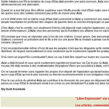
Noble initiative,non?Et la tentative de coup d'Etat allait prendre une autre tournure.
Aziz
est 
démissionner,est une aberration.
Quand on a tout fait pour être officier supérieur sans l'étoffe,ensuite chef d'Etat-major san
les autres avec des soldats sûrement pas prêts de mourir pour
Aziz
.
Le 6-8-2008 entre 11h et midi le coup d'Etat était consommé et
Aziz
a commencé ses manœuvre
peuple mauritanien en proférant des slogans de gauche dans le seul but d'engranger un pact
Chez
Aziz
c'est le comble; non seulement il triche,vole,blanchit mais méprise également ,v
besoin d'informateurs ,2/
Aziz
veut des personnes qui lui fructifient ses affaires tout en sacha
S'il constate que vous ne répondez pas à l'un de ces critères ,il vous ignore. Des personn
d'ailleurs comment un président dont le fils a tiré sur une jeune fille la rendant à jamais cul-d
certains citoyens?
C'est incompréhensible même s'il est dit que les peuples n'ont que les dirigeants qu'ils mé
distribuer de l'argent mensuellement à ceux seulement qui le soutiennent rappelle les pratiq
D'où vient cet argent?Du contribuable?,dans ce cas il doit être reparti sur toutes les couc
Aziz
a déjà échoué et ceux qui le soutiennent regretteront toute leur vie.Car le jour où
Aziz
n'a pas été déjà vendue à des multinationales étrangères?Alors qui succédera à
Aziz
, cet 
On ne saurait terminer sans rappeler les propos d'un député de l'opposition qui disait:l'auteur
qu'un coup d'Etat qui est le plus souvent un éternel recommencement si son instigateur n'est
Pour le cas précis du général
Aziz
,qui contribue à la récession de son pays en déposant de
passe,un coup d'Etat le destituant serait-il un crime ou une bénédiction?La balle est dans t
Ely Ould Krombele
"
Libre Expression
" est 
Les articles, commentaire