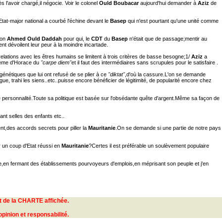
 l'avoir chargé,il négocie. Voir le colonel
Ould Boubacar
aujourd'hui demander à
Aziz
de
Etat-major national a courbé l'échine devant le
Basep
qui n'est pourtant qu'une unité comme
ion
Ahmed Ould Daddah
pour qui, le
CDT
du
Basep
n'était que de passage;mentir au
t dévoilent leur peur à la moindre incartade.
elations avec les êtres humains se limitent à trois critères de basse besogne;1/
Aziz
a
oème d'Horace du
"carpe diem"
et il faut des intermédiaires sans scrupules pour le satisfaire .
énétiques que lui ont refusé de se plier à ce
"diktat"
,d'où la cassure.L'on se demande
rogue, trahi les siens..etc..puisse encore bénéficier de légitimité, de popularité encore chez
le personnalité.Toute sa politique est basée sur l'obsédante quête d'argent.Même sa façon de
nt selles des enfants etc..
t,des accords secrets pour piller la
Mauritanie
.On se demande si une partie de notre pays
er un coup d'Etat réussi en
Mauritanie
?Certes il est préférable un soulèvement populaire
gue,en fermant des établissements pourvoyeurs d'emplois,en méprisant son peuple et j'en
ct de la CHARTE affichée.
opinion et responsabilité.