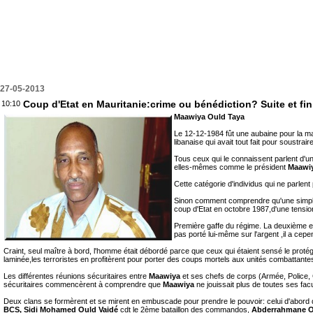
27-05-2013
Coup d'Etat en Mauritanie:crime ou bénédiction? Suite et fin
10:10
Maawiya Ould Taya
Le 12-12-1984 fût une aubaine pour la ma
libanaise qui avait tout fait pour soustrair
Tous ceux qui le connaissent parlent d'un
elles-mêmes comme le président
Maawi
Cette catégorie d'individus qui ne parlen
Sinon comment comprendre qu'une simple r
coup d'Etat en octobre 1987,d'une tensio
Première gaffe du régime. La deuxième er
pas porté lui-même sur l'argent ,il a ce
Craint, seul maître à bord, l'homme était débordé parce que ceux qui étaient sensé le protég
laminée,les terroristes en profitèrent pour porter des coups mortels aux unités combattant
Les différentes réunions sécuritaires entre
Maawiya
et ses chefs de corps (Armée, Police, 
sécuritaires commencèrent à comprendre que
Maawiya
ne jouissait plus de toutes ses fac
Deux clans se formèrent et se mirent en embuscade pour prendre le pouvoir: celui d'abord d
BCS, Sidi Mohamed Ould Vaidé
cdt le 2ème bataillon des commandos,
Abderrahmane O