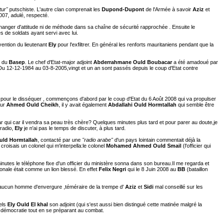
tur"
putschiste. L'autre clan comprenait les
Dupond-Dupont
de l'Armée à savoir
Aziz
et
 2007, adulé, respecté.
anger d'attitude ni de méthode dans sa chaîne de sécurité rapprochée . Ensuite le
s de soldats ayant servi avec lui.
rvention du lieutenant
Ely
pour l'exfiltrer. En général les renforts mauritaniens pendant que la
s du
Basep
. Le chef d'Etat-major adjoint
Abderrahmane Ould Boubacar
a été amadoué par
Du 12-12-1984 au 03-8-2005,vingt et un an sont passés depuis le coup d'Etat contre
pour le disséquer , commençons d'abord par le coup d'Etat du 6 Août 2008 qui va propulser
eur
Ahmed Ould Cheikh
, il y avait également
Abdallahi Ould Hormtallah
qui semble être
 par qui car il vendra sa peau très chère? Quelques minutes plus tard et pour parer au doute,je
radio,
Ely
je n'ai pas le temps de discuter, à plus tard.
uld Hormtallah
, contacté par une
"radio arabe"
d'un pays lointain commentait déjà la
croisais un colonel qui m'interpella:le colonel
Mohamed Ahmed Ould Smail
(l'officier qui
nutes le téléphone fixe d'un officier du ministère sonna dans son bureau.Il me regarda et
ionale était comme un lion blessé. En effet
Felix Negri
qui le 8 Juin 2008 au
BB
(bataillon
it aucun homme d'envergure ,téméraire de la trempe d'
Aziz
et
Sidi
mal conseillé sur les
nels
Ely Ould El khal
son adjoint (qui s'est aussi bien distingué cette matinée malgré la
a démocratie tout en se préparant au combat.