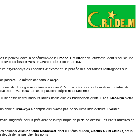
ris le pouvoir avec la bénédiction de la
France
. Cet officier dit
"moderne"
dont l'épouse une
pouvoir de l’espoir vers un avenir radieux pour son pays.
nt les psychanalystes capables d'
"exorciser"
la pensée des personnes renfrognées sur
soit pervers. Le démon est dans le corps.
u manifeste du négro-mauritanien opprimé? Cette situation accouchera d'une tentative de
nitaire de 1989-1990 sur les populations négro-mauritaniennes.
 une caste de troubadours moins habile que les traditionnels griots. Car si
Maawiya
n'était
t un choc et
Maawiya
a compris qu'il n'avait pas de soutiens indéfectibles. L'Armée
itaire"
diligentée par un président de la république en perte de vitesse!Les chefs militaires et
 des colonels
Alioune Ould Mohamed
, chef du 3ème bureau,
Cheikh Ould Chrouf
, cdt le
e devoir de ne pas citer les noms.