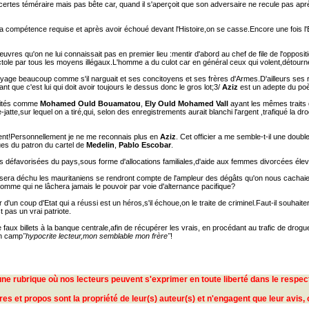
certes téméraire mais pas bête car, quand il s'aperçoit que son adversaire ne recule pas après
s la compétence requise et après avoir échoué devant l'Histoire,on se casse.Encore une fois l'
s qu'on ne lui connaissait pas en premier lieu :mentir d'abord au chef de file de l'opposit
ole par tous les moyens illégaux.L'homme a du culot car en général ceux qui volent,détournen
oyage beaucoup comme s'il narguait et ses concitoyens et ses frères d'Armes.D'ailleurs ses r
nt que c'est lui qui doit avoir toujours le dessus donc le gros lot;3/
Aziz
est un adepte du p
alités comme
Mohamed Ould Bouamatou
,
Ely Ould Mohamed Vall
ayant les mêmes traits g
e-jatte,sur lequel on a tiré,qui, selon des enregistrements aurait blanchi l'argent ,trafiqué la d
ritent!Personnellement je ne me reconnais plus en
Aziz
. Cet officier a me semble-t-il une doub
ues du patron du cartel de
Medelin
,
Pablo Escobar
.
hes défavorisées du pays,sous forme d'allocations familiales,d'aide aux femmes divorcées éleva
sera déchu les mauritaniens se rendront compte de l'ampleur des dégâts qu'on nous cachaien
homme qui ne lâchera jamais le pouvoir par voie d'alternance pacifique?
 d'un coup d'Etat qui a réussi est un héros,s'il échoue,on le traite de criminel.Faut-il souhait
 pas un vrai patriote.
 faux billets à la banque centrale,afin de récupérer les vrais, en procédant au trafic de dro
on camp
"hypocrite lecteur,mon semblable mon frère"
!
une rubrique où nos lecteurs peuvent s'exprimer en toute liberté dans le respe
s et propos sont la propriété de leur(s) auteur(s) et n'engagent que leur avis, 