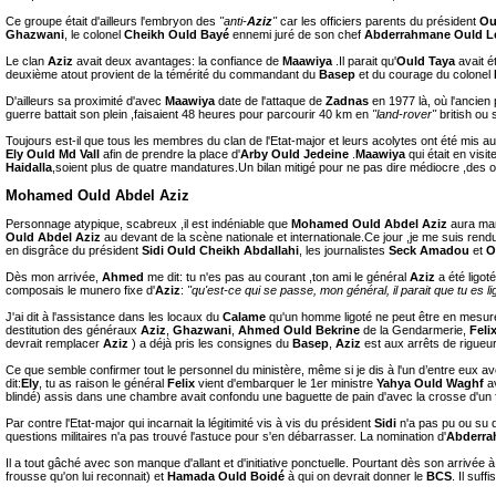
Ce groupe était d'ailleurs l'embryon des
"anti-
Aziz
"
car les officiers parents du président
Ou
Ghazwani
, le colonel
Cheikh Ould Bayé
ennemi juré de son chef
Abderrahmane Ould L
Le clan
Aziz
avait deux avantages: la confiance de
Maawiya
.Il parait qu'
Ould Taya
avait é
deuxième atout provient de la témérité du commandant du
Basep
et du courage du colonel
D'ailleurs sa proximité d'avec
Maawiya
date de l'attaque de
Zadnas
en 1977 là, où l'ancien 
guerre battait son plein ,faisaient 48 heures pour parcourir 40 km en
"land-rover"
british ou
Toujours est-il que tous les membres du clan de l'Etat-major et leurs acolytes ont été mis a
Ely Ould Md Vall
afin de prendre la place d'
Arby Ould Jedeine
.
Maawiya
qui était en visit
Haidalla
,soient plus de quatre mandatures.Un bilan mitigé pour ne pas dire médiocre ,des ob
Mohamed Ould Abdel Aziz
Personnage atypique, scabreux ,il est indéniable que
Mohamed Ould Abdel Aziz
aura ma
Ould Abdel Aziz
au devant de la scène nationale et internationale.Ce jour ,je me suis r
en disgrâce du président
Sidi Ould Cheikh Abdallahi
, les journalistes
Seck Amadou
et
O
Dès mon arrivée,
Ahmed
me dit: tu n'es pas au courant ,ton ami le général
Aziz
a été ligo
composais le munero fixe d'
Aziz
:
"qu'est-ce qui se passe, mon général, il parait que tu es li
J'ai dit à l'assistance dans les locaux du
Calame
qu'un homme ligoté ne peut être en mesure 
destitution des généraux
Aziz
,
Ghazwani
,
Ahmed Ould Bekrine
de la Gendarmerie,
Feli
devrait remplacer
Aziz
) a déjà pris les consignes du
Basep
,
Aziz
est aux arrêts de rigueur
Ce que semble confirmer tout le personnel du ministère, même si je dis à l'un d’entre eux av
dit:
Ely
, tu as raison le général
Felix
vient d'embarquer le 1er ministre
Yahya Ould Waghf
a
blindé) assis dans une chambre avait confondu une baguette de pain d'avec la crosse d'un fu
Par contre l'Etat-major qui incarnait la légitimité vis à vis du président
Sidi
n'a pas pu ou su d
questions militaires n'a pas trouvé l'astuce pour s'en débarrasser. La nomination d'
Abderra
Il a tout gâché avec son manque d'allant et d'initiative ponctuelle. Pourtant dès son arrivée à l'
frousse qu'on lui reconnait) et
Hamada Ould Boidé
à qui on devrait donner le
BCS
. Il suff