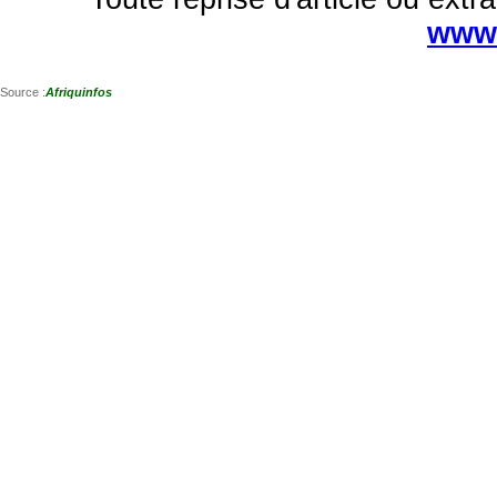
www.
Source :
Afriquinfos