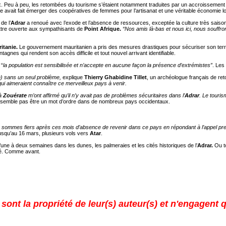
ux. Peu à peu, les retombées du tourisme s’étaient notamment traduites par un accroissemen
vait fait émerger des coopératives de femmes pour l’artisanat et une véritable économie loca
de l’
Adrar
a renoué avec l’exode et l’absence de ressources, exceptée la culture très saiso
ttre ouverte aux sympathisants de
Point Afrique.
“Nos amis là-bas et nous ici, nous souffron
itanie.
Le gouvernement mauritanien a pris des mesures drastiques pour sécuriser son territoir
agnes qui rendent son accès difficile et tout nouvel arrivant identifiable.
 “
la population est sensibilisée et n’accepte en aucune façon la présence d’extrémistes”
. Les
km) sans un seul problème,
explique
Thierry Ghabidine Tillet
, un archéologue français de ret
ui aimeraient connaître ce merveilleux pays à venir.
à
Zouérate
m’ont affirmé qu’il n’y avait pas de problèmes sécuritaires dans l’
Adrar
. Le touri
 semble pas être un mot d’ordre dans de nombreux pays occidentaux.
 sommes fiers après ces mois d’absence de revenir dans ce pays en répondant à l’appel p
t jusqu’au 16 mars, plusieurs vols vers
Atar
.
une à deux semaines dans les dunes, les palmeraies et les cités historiques de l’
Adrar.
Ou to
tié. Comme avant.
ont la propriété de leur(s) auteur(s) et n'engagent q