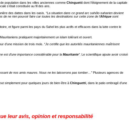
t de population dans les villes anciennes comme
Chinguetti
dont l’éloignement de la capitale
le s’était constituée au fil des ans.
nnière des dattes dans les oasis.
“La situation dans ce grand arc sahélo-saharien devient
s de ne rien pouvoir faire car toutes les destinations sur cette zone de l’
Afrique
sont
e, et figure parmi les pays du Sahel les plus actifs et efficaces dans la lutte contre le
 Mauritaniens pratiquent majoritairement un islam tolérant et ouvert.
our d’une mission de trois mois.
“Je certifie que les autorités mauritaniennes maîtrisent
sme est d’une importance considérable pour la
Mauritanie
”
. Le scientifique ajoute avoir croisé
ressant de nos amis maures. Nous ne les laisserons pas tomber…”
Plusieurs agences de
ut simplement pour quelques jours de bien-être à
Chinguetti
, dans le patio ombragé d’une
ue leur avis, opinion et responsabilité