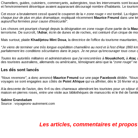
Chameliers, guides, cuisiniers, commerçants, aubergistes, tous les intervenants sont loca
et l’environnement désertique avaient auparavant découragé nombre d’habitants. Le tourisme a
Cet essor a brutalement cessé quand le couperet de la
« zone rouge »
est tombé. La région 
chaque jour de plus en plus dramatique
, expliquait récemment
Maurice Freund
dans une le
aujourd’hui fermées pour cause d’insécurité“
.
Les choses ont pourtant changé depuis la désignation en zone rouge d’une partie de la
Maur
terrorisme. De surcroît, l’
Adrar
, écrin de dunes et de roches, est ceinturé d’un cirque de mont
Mais surtout, plaide
Khadijetou Mint Doua
, la directrice de l’office du tourisme mauritanien,
“Je viens de terminer une très longue expédition chamelière au nord et à l’est d’Atar (860 
parfaitement les conditions sécuritaires dans le pays. Je ne peux qu’encourager tous ceux q
Toutes les autorités militaires et administratives que j’ai rencontrées à
Nouakchott,
à
Atar,
des touristes australiens, allemands ou américains, témoignant ainsi que la
“zone rouge”
ne
Les dés sont lancés
“Nous revenons”
, a donc annoncé
Maurice Freund
sur une page
Facebook
dédiée.
“Nous
voyages se sont engagées aux côtés de
Point Afrique
qui va affréter, dès le 16 février e
A la descente de l’avion, des 4×4 ou des chameaux attendront les touristes pour un séjour d’
maison en pierres roses, entre une visite aux bibliothèques de manuscrits et le thé de l’ami
Sabine Grandadam
Source : voyageons-autrement.com
Les articles, commentaires et propos s