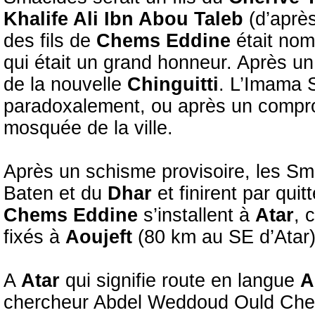
Khalife Ali Ibn Abou Taleb
(d’aprè
des fils de
Chems Eddine
était no
qui était un grand honneur. Après un
de la nouvelle
Chinguitti
. L’Imama 
paradoxalement, ou après un compr
mosquée de la ville.
Après un schisme provisoire, les Sma
Baten et du
Dhar
et finirent par quitt
Chems Eddine
s’installent à
Atar
, 
fixés à
Aoujeft
(80 km au SE d’Atar)
A
Atar
qui signifie route en langue
A
chercheur Abdel Weddoud Ould Cheik