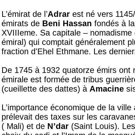
L’émirat de l’
Adrar
est né vers 1145/1
émirats de
Beni Hassan
fondés à la
XVIIIeme. Sa capitale – nomadisme o
émiral) qui comptait généralement pl
fraction d’Ehel Ethmane. Les dernie
De 1745 à 1932 quatorze émirs ont r
émirale est formée de tribus guerrièr
(cueillette des dattes) à
Amacine
si
L’importance économique de la ville 
prélevait des taxes sur les caravan
( Mali) et de
N’dar
(Saint Louis). L