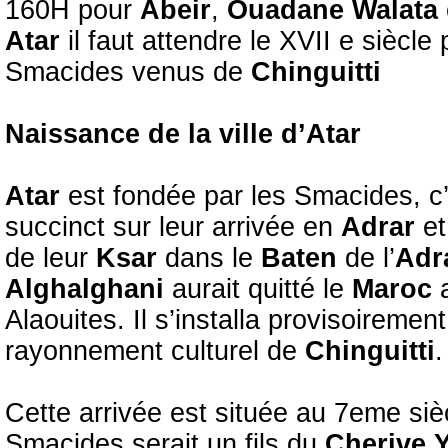
160H pour
Abeir
,
Ouadane Walata
Atar
il faut attendre le XVII e siècle
Smacides venus de
Chinguitti
Naissance de la ville d’Atar
Atar
est fondée par les Smacides, c’e
succinct sur leur arrivée en
Adrar
et
de leur
Ksar
dans le
Baten
de l’
Adr
Alghalghani
aurait quitté le
Maroc
Alaouites. Il s’installa provisoiremen
rayonnement culturel de
Chinguitti
.
Cette arrivée est située au 7eme siè
Smacides serait un fils du
Cherive 