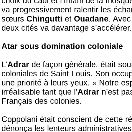
choix du cadi et l’Imam de la mosq
va progressivement ralentir les éc
sœurs
Chingutti
et
Ouadane
. Avec
deux cités va davantage s’accélérer.
Atar sous domination coloniale
L’
Adrar
de façon générale, était sou
coloniales de Saint Louis. Son occup
une priorité à leurs yeux. » Notre esp
irréalisable tant que l’
Adrar
n’est pa
Français des colonies.
Coppolani était conscient de cette réa
dénonça les lenteurs administratives 