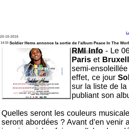
L
20-10-2016
Soldier Hems annonce la sortie de l’album Peace In The Wor
14:33
RMI Info
- Le 06
Paris
et
Bruxel
semi-ensoleillé
effet, ce jour
So
sur la liste de 
publiant son alb
Quelles seront les couleurs musical
seront abordées ? Avant d’en venir 