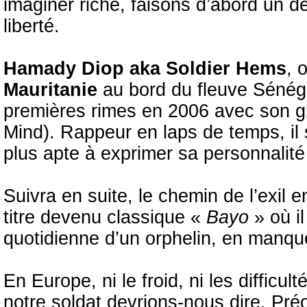
imaginer riche, faisons d’abord un dé
liberté.
Hamady Diop aka Soldier Hems
, 
Mauritanie
au bord du fleuve Sénéga
premières rimes en 2006 avec son gr
Mind). Rappeur en laps de temps, il 
plus apte à exprimer sa personnalit
Suivra en suite, le chemin de l’exil 
titre devenu classique «
Bayo
» où i
quotidienne d’un orphelin, en manqu
En Europe, ni le froid, ni les difficu
notre soldat devrions-nous dire. Préo