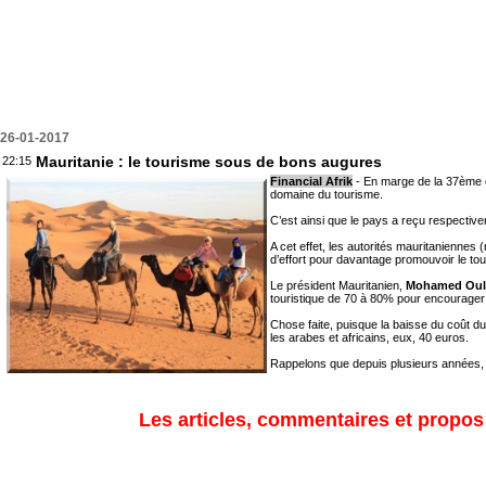
26-01-2017
Mauritanie : le tourisme sous de bons augures
22:15
Financial Afrik
- En marge de la 37ème éd
domaine du tourisme.
C’est ainsi que le pays a reçu respectivem
A cet effet, les autorités mauritaniennes 
d’effort pour davantage promouvoir le to
Le président Mauritanien,
Mohamed Ould
touristique de 70 à 80% pour encourager le
Chose faite, puisque la baisse du coût d
les arabes et africains, eux, 40 euros.
Rappelons que depuis plusieurs années,
Les articles, commentaires et propos s