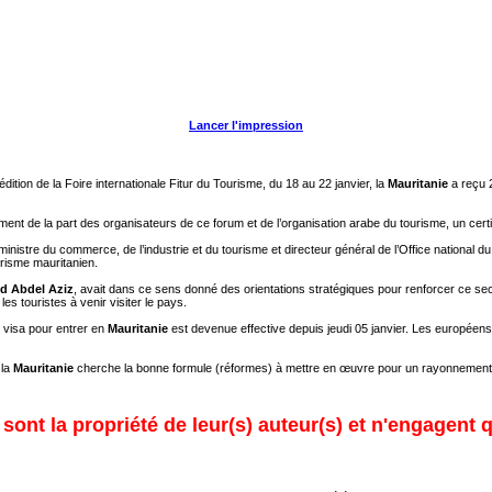
Lancer l'impression
ition de la Foire internationale Fitur du Tourisme, du 18 au 22 janvier, la
Mauritanie
a reçu 
ent de la part des organisateurs de ce forum et de l’organisation arabe du tourisme, un certif
(ministre du commerce, de l’industrie et du tourisme et directeur général de l’Office national d
urisme mauritanien.
 Abdel Aziz
, avait dans ce sens donné des orientations stratégiques pour renforcer ce sec
s touristes à venir visiter le pays.
u visa pour entrer en
Mauritanie
est devenue effective depuis jeudi 05 janvier. Les europée
 la
Mauritanie
cherche la bonne formule (réformes) à mettre en œuvre pour un rayonnement d
ont la propriété de leur(s) auteur(s) et n'engagent q