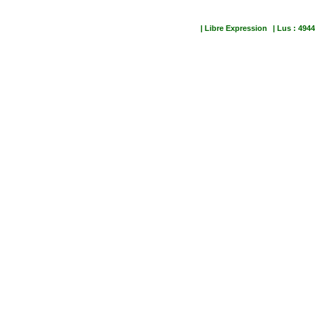
| Libre Expression
| Lus : 4944