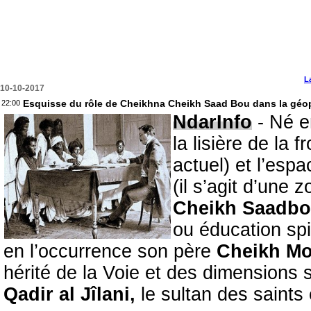
L
10-10-2017
Esquisse du rôle de Cheikhna Cheikh Saad Bou dans la géopo
22:00
NdarInfo
- Né e
la lisière de la 
actuel) et l’es
(il s’agit d’une
Cheikh Saadb
ou éducation spi
en l’occurrence son père
Cheikh M
hérité de la Voie et des dimensions s
Qadir al Jîlani,
le sultan des saints