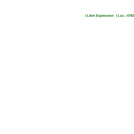
| Libre Expression
| Lus : 4792