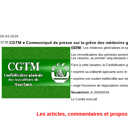
26-04-2018
CGTM ● Communiqué de presse sur la grève des médecins gén
07:30
CGTM
- Les médecins généralistes et spé
Les revendications des grévistes portent, 
Les citoyens, au premier rang desquels se
Face à cette situation, la Confédération 
• exprime sa solidarité agissante avec 
• exprime son soutien indéfectible aux mé
• exige l'ouverture de négociations série
Nouakchott
, le 25/04/2018
Le Comité exécutif
Les articles, commentaires et propos s