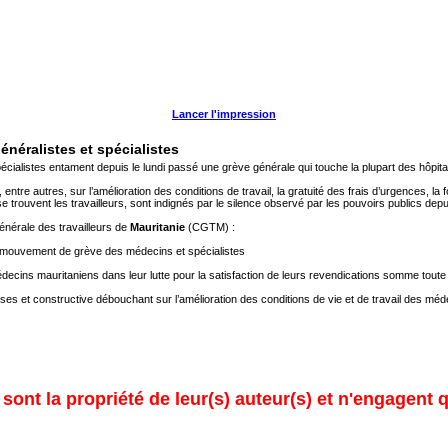
Lancer l'impression
éralistes et spécialistes
cialistes entament depuis le lundi passé une grève générale qui touche la plupart des hôpitaux
entre autres, sur l’amélioration des conditions de travail, la gratuité des frais d’urgences, l
 trouvent les travailleurs, sont indignés par le silence observé par les pouvoirs publics dep
générale des travailleurs de
Mauritanie
(CGTM) :
le mouvement de grève des médecins et spécialistes
decins mauritaniens dans leur lutte pour la satisfaction de leurs revendications somme toute 
uses et constructive débouchant sur l’amélioration des conditions de vie et de travail des mé
ont la propriété de leur(s) auteur(s) et n'engagent q