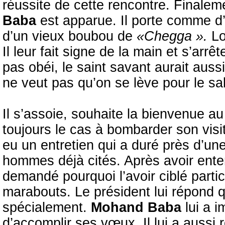
réussite de cette rencontre. Finalem
Baba
est apparue. Il porte comme d’h
d’un vieux boubou de
«Chegga ».
Lo
Il leur fait signe de la main et s’arr
pas obéi, le saint savant aurait auss
ne veut pas qu’on se lève pour le s
Il s’assoie, souhaite la bienvenue 
toujours le cas à bombarder son visit
eu un entretien qui a duré près d’u
hommes déjà cités. Après avoir entend
demandé pourquoi l’avoir ciblé parti
marabouts. Le président lui répond q
spécialement.
Mohand Baba
lui a i
d’accomplir ses vœux. Il lui a auss