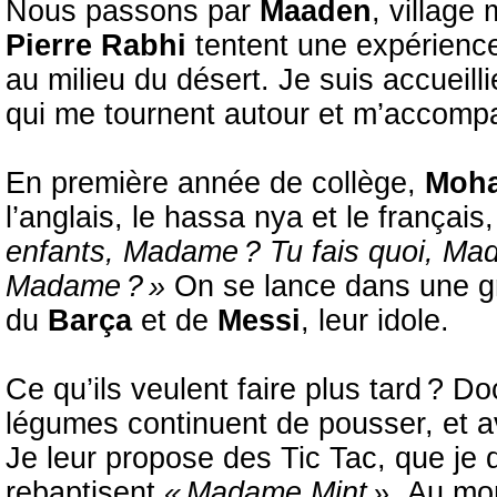
Nous passons par
Maaden
, village
Pierre Rabhi
tentent une expérience
au milieu du désert. Je suis accueil
qui me tournent autour et m’accomp
En première année de collège,
Moh
l’anglais, le hassa nya et le français
enfants, Madame ? Tu fais quoi, Mad
Madame ? »
On se lance dans une g
du
Barça
et de
Messi
, leur idole.
Ce qu’ils veulent faire plus tard ? D
légumes continuent de pousser, et a
Je leur propose des Tic Tac, que je d
rebaptisent
« Madame Mint ».
Au mom