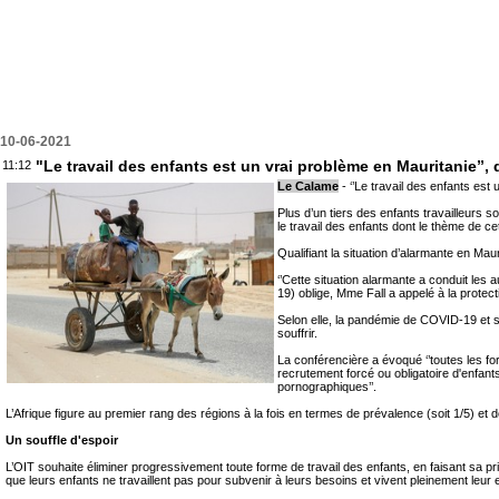
10-06-2021
"Le travail des enfants est un vrai problème en Mauritanie’’,
11:12
Le Calame
- ‘’Le travail des enfants est
Plus d’un tiers des enfants travailleurs s
le travail des enfants dont le thème de ce
Qualifiant la situation d’alarmante en M
‘’Cette situation alarmante a conduit les a
19) oblige, Mme Fall a appelé à la protect
Selon elle, la pandémie de COVID-19 et
souffrir.
La conférencière a évoqué ‘’toutes les form
recrutement forcé ou obligatoire d'enfants 
pornographiques’’.
L’Afrique figure au premier rang des régions à la fois en termes de prévalence (soit 1/5) et d
Un souffle d'espoir
L’OIT souhaite éliminer progressivement toute forme de travail des enfants, en faisant sa pri
que leurs enfants ne travaillent pas pour subvenir à leurs besoins et vivent pleinement leur 