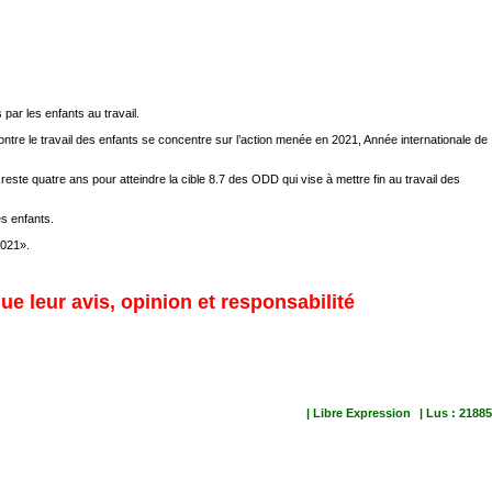
 par les enfants au travail.
contre le travail des enfants se concentre sur l’action menée en 2021, Année internationale de
este quatre ans pour atteindre la cible 8.7 des ODD qui vise à mettre fin au travail des
s enfants.
2021».
ue leur avis, opinion et responsabilité
| Libre Expression
| Lus : 21885