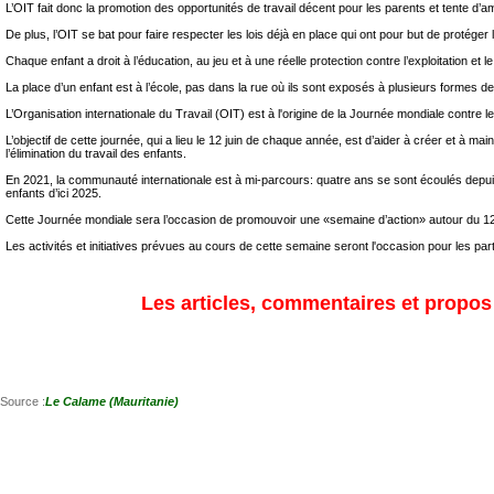
L’OIT fait donc la promotion des opportunités de travail décent pour les parents et tente d’amé
De plus, l’OIT se bat pour faire respecter les lois déjà en place qui ont pour but de protéger l
Chaque enfant a droit à l’éducation, au jeu et à une réelle protection contre l’exploitation et le 
La place d’un enfant est à l’école, pas dans la rue où ils sont exposés à plusieurs formes de
L’Organisation internationale du Travail (OIT) est à l'origine de la Journée mondiale contre l
L’objectif de cette journée, qui a lieu le 12 juin de chaque année, est d’aider à créer et à 
l’élimination du travail des enfants.
En 2021, la communauté internationale est à mi-parcours: quatre ans se sont écoulés depuis l
enfants d’ici 2025.
Cette Journée mondiale sera l’occasion de promouvoir une «semaine d’action» autour du 12 j
Les activités et initiatives prévues au cours de cette semaine seront l'occasion pour les p
Les articles, commentaires et propos s
Source :
Le Calame (Mauritanie)