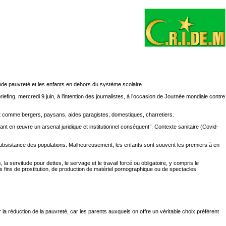
rande pauvreté et les enfants en dehors du système scolaire.
iefing, mercredi 9 juin, à l’intention des journalistes, à l’occasion de Journée mondiale contre
ent comme bergers, paysans, aides garagistes, domestiques, charretiers.
ttant en œuvre un arsenal juridique et institutionnel conséquent’’. Contexte sanitaire (Covid-
bsistance des populations. Malheureusement, les enfants sont souvent les premiers à en
 la servitude pour dettes, le servage et le travail forcé ou obligatoire, y compris le
à des fins de prostitution, de production de matériel pornographique ou de spectacles
 la réduction de la pauvreté, car les parents auxquels on offre un véritable choix préfèrent