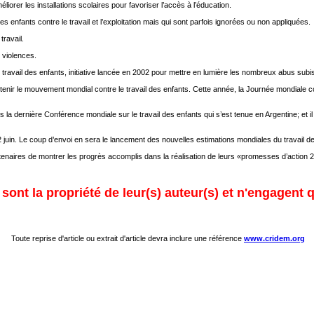
liorer les installations scolaires pour favoriser l’accès à l’éducation.
es enfants contre le travail et l’exploitation mais qui sont parfois ignorées ou non appliquées.
travail.
 violences.
e travail des enfants, initiative lancée en 2002 pour mettre en lumière les nombreux abus subis
maintenir le mouvement mondial contre le travail des enfants. Cette année, la Journée mondiale 
a dernière Conférence mondiale sur le travail des enfants qui s’est tenue en Argentine; et il r
uin. Le coup d’envoi en sera le lancement des nouvelles estimations mondiales du travail de
artenaires de montrer les progrès accomplis dans la réalisation de leurs «promesses d’action 
ont la propriété de leur(s) auteur(s) et n'engagent q
Toute reprise d'article ou extrait d'article devra inclure une référence
www.cridem.org