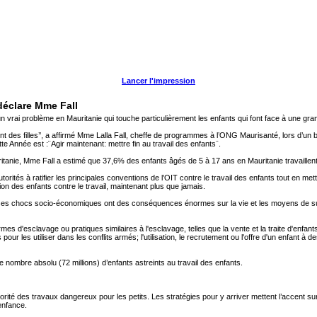
Lancer l'impression
 déclare Mme Fall
 un vrai problème en Mauritanie qui touche particulièrement les enfants qui font face à une g
ont des filles’’, a affirmé Mme Lalla Fall, cheffe de programmes à l’ONG Maurisanté, lors d’un br
tte Année est :¨Agir maintenant: mettre fin au travail des enfants¨.
auritanie, Mme Fall a estimé que 37,6% des enfants âgés de 5 à 17 ans en Mauritanie travaill
utorités à ratifier les principales conventions de l’OIT contre le travail des enfants tout en me
ion des enfants contre le travail, maintenant plus que jamais.
 ses chocs socio-économiques ont des conséquences énormes sur la vie et les moyens de su
es d'esclavage ou pratiques similaires à l'esclavage, telles que la vente et la traite d'enfants,
pour les utiliser dans les conflits armés; l'utilisation, le recrutement ou l'offre d'un enfant 
e nombre absolu (72 millions) d’enfants astreints au travail des enfants.
orité des travaux dangereux pour les petits. Les stratégies pour y arriver mettent l’accent sur
enfance.