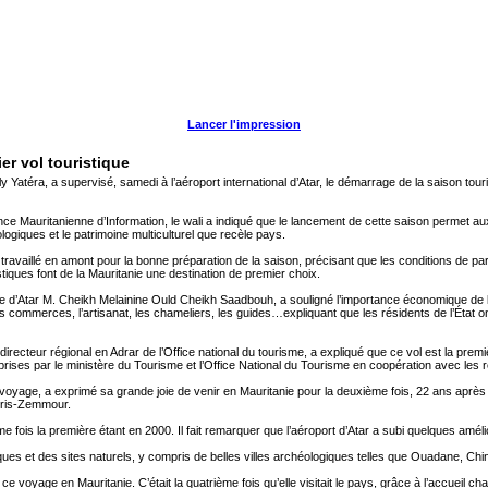
Lancer l'impression
er vol touristique
ly Yatéra, a supervisé, samedi à l’aéroport international d’Atar, le démarrage de la saison to
e Mauritanienne d’Information, le wali a indiqué que le lancement de cette saison permet aux 
logiques et le patrimoine multiculturel que recèle pays.
 travaillé en amont pour la bonne préparation de la saison, précisant que les conditions de par
istiques font de la Mauritanie une destination de premier choix.
e d’Atar M. Cheikh Melainine Ould Cheikh Saadbouh, a souligné l’importance économique de la 
les commerces, l’artisanat, les chameliers, les guides…expliquant que les résidents de l’État on
ecteur régional en Adrar de l’Office national du tourisme, a expliqué que ce vol est la premi
prises par le ministère du Tourisme et l’Office National du Tourisme en coopération avec les 
oyage, a exprimé sa grande joie de venir en Mauritanie pour la deuxième fois, 22 ans après s
Tiris-Zemmour.
ième fois la première étant en 2000. Il fait remarquer que l’aéroport d’Atar a subi quelques amél
iques et des sites naturels, y compris de belles villes archéologiques telles que Ouadane, Ch
ce voyage en Mauritanie. C’était la quatrième fois qu’elle visitait le pays, grâce à l’accueil