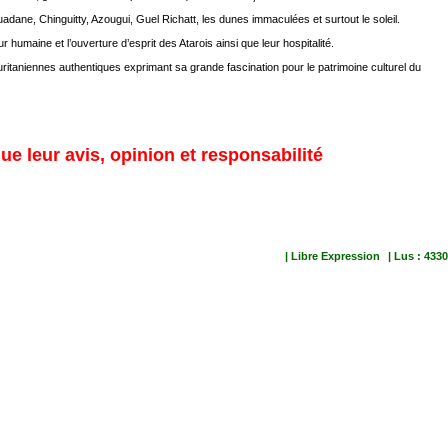
uadane, Chinguitty, Azougui, Guel Richatt, les dunes immaculées et surtout le soleil.
 humaine et l’ouverture d’esprit des Atarois ainsi que leur hospitalité.
mauritaniennes authentiques exprimant sa grande fascination pour le patrimoine culturel du
ue leur avis, opinion et responsabilité
| Libre Expression
| Lus : 4330