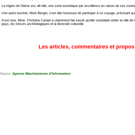
La région de l’Adrar est, dit-elle, une zone touristique par excellence en raison de ses zone
Une autre touriste, Mme Berget, s’est dite heureuse de participer à ce voyage, précisant que c’
A son tour, Mme. Christina Caniari a clairement fait savoir qu’elle souhaitait visiter la vil
pays, les trésors archéologiques et la diversité culturelle.
Les articles, commentaires et propos s
Source :
Agence Mauritanienne d'Information