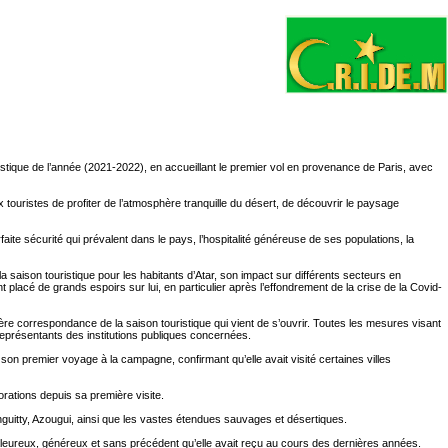
uristique de l’année (2021-2022), en accueillant le premier vol en provenance de Paris, avec
touristes de profiter de l’atmosphère tranquille du désert, de découvrir le paysage
faite sécurité qui prévalent dans le pays, l’hospitalité généreuse de ses populations, la
saison touristique pour les habitants d’Atar, son impact sur différents secteurs en
t placé de grands espoirs sur lui, en particulier après l’effondrement de la crise de la Covid-
ère correspondance de la saison touristique qui vient de s’ouvrir. Toutes les mesures visant
représentants des institutions publiques concernées.
on premier voyage à la campagne, confirmant qu’elle avait visité certaines villes
iorations depuis sa première visite.
inguitty, Azougui, ainsi que les vastes étendues sauvages et désertiques.
 chaleureux, généreux et sans précédent qu’elle avait reçu au cours des dernières années.