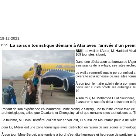
18-12-2021
La saison touristique démarre à Atar avec l'arrivée d'un premi
19:21
AMI
- Le wali de l’Adrar, M. Haddadi Mbal
109 touristes à bord.
Dans une déclaration au bureau de l’Agenc
saisissants de la wilaya, ses sites archéo
Le wali a remercié tout le personnel qui a
diversité et la richesse de ses sites tour
À son tour, le maire adjoint de la commun
particulier sur les hôtels, les auberges, 
19.
A son tour, M. Mohamed Ould Sounbara, dir
à assurer le succès de la saison ont été 
Parlant de son expérience en Mauritanie, Mme Monique Sherry, une touriste venue faire ce v
archéologiques, telles que Ouadane et Chenguitty, ainsi que certains sites touristiques au 
Le touriste, M. Liolin Delafière, qui est sur ce vol, est, lui aussi, en Mauritanie pour la deux
pour lui, l’Adrar est une zone touristique avec distinction en raison de ses zones archéolog
À son tour, Mme Berget, une touriste à bord, s’est dite heureuse et heureuse de participer à 