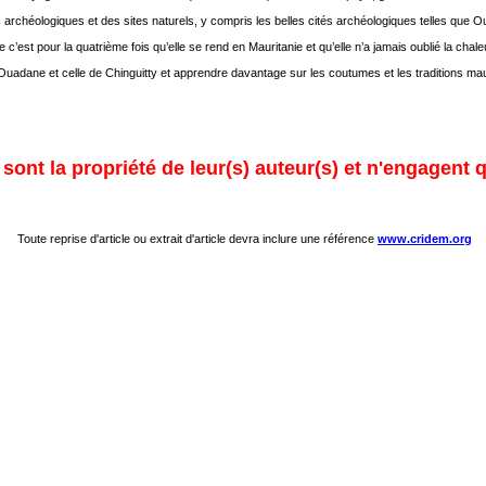
s archéologiques et des sites naturels, y compris les belles cités archéologiques telles que O
est pour la quatrième fois qu’elle se rend en Mauritanie et qu’elle n’a jamais oublié la chaleur
le de Ouadane et celle de Chinguitty et apprendre davantage sur les coutumes et les traditions 
ont la propriété de leur(s) auteur(s) et n'engagent q
Toute reprise d'article ou extrait d'article devra inclure une référence
www.cridem.org