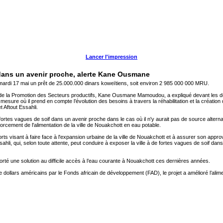
Lancer l'impression
 dans un avenir proche, alerte Kane Ousmane
ardi 17 mai un prêt de 25.000.000 dinars koweïtiens, soit environ 2 985 000 000 MRU.
de la Promotion des Secteurs productifs, Kane Ousmane Mamoudou, a expliqué devant les déput
 mesure où il prend en compte l’évolution des besoins à travers la réhabilitation et la créatio
t Aftout Essahli.
fortes vagues de soif dans un avenir proche dans le cas où il n'y aurait pas de source alter
nforcement de l'alimentation de la ville de Nouakchott en eau potable.
fforts visant à faire face à l'expansion urbaine de la ville de Nouakchott et à assurer son ap
sahli, qui, selon toute attente, peut conduire à exposer la ville à de fortes vagues de soif dan
pporté une solution au difficile accès à l’eau courante à Nouakchott ces dernières années.
e dollars américains par le Fonds africain de développement (FAD), le projet a amélioré l’alim