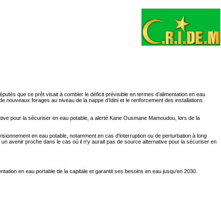
és que ce prêt visait à combler le déficit prévisible en termes d’alimentation en eau
n de nouveaux forages au niveau de la nappe d’Idini et le renforcement des installations
native pour la sécuriser en eau potable, a alerté Kane Ousmane Mamoudou, lors de la
provisionnement en eau potable, notamment en cas d'interruption ou de perturbation à long
s un avenir proche dans le cas où il n'y aurait pas de source alternative pour la sécuriser en
entation en eau portable de la capitale et garantit ses besoins en eau jusqu’en 2030.