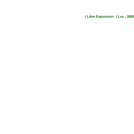
| Libre Expression
| Lus : 2885