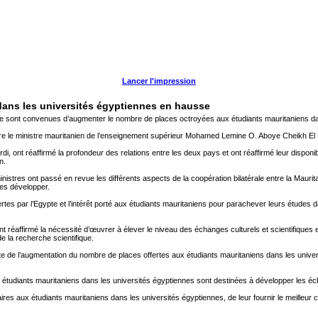
Lancer l'impression
dans les universités égyptiennes en hausse
te sont convenues d’augmenter le nombre de places octroyées aux étudiants mauritaniens dans
ntre le ministre mauritanien de l’enseignement supérieur Mohamed Lemine O. Aboye Cheikh E
rdi, ont réaffirmé la profondeur des relations entre les deux pays et ont réaffirmé leur dispon
n.
istres ont passé en revue les différents aspects de la coopération bilatérale entre la Mauri
les développer.
ffertes par l’Egypte et l’intérêt porté aux étudiants mauritaniens pour parachever leurs études 
ont réaffirmé la nécessité d’œuvrer à élever le niveau des échanges culturels et scientifique
e la recherche scientifique.
nte de l’augmentation du nombre de places offertes aux étudiants mauritaniens dans les unive
x étudiants mauritaniens dans les universités égyptiennes sont destinées à développer les éch
es aux étudiants mauritaniens dans les universités égyptiennes, de leur fournir le meilleur clim