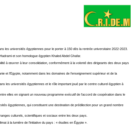
 les universités égyptiennes pour le porter à 150 dès la rentrée universitaire 2022-2023.
l Hadrami et son homologue égyptien Khaled Abdel Ghafar.
ibilité à œuvrer à leur consolidation, conformément à la volonté des dirigeants des deux pays
tanie et l’Egypte, notamment dans les domaines de l’enseignement supérieur et de la
dans les universités égyptiennes et le rôle important joué par le centre culturel égyptien à
s entre elles en signant un nouveau programme exécutif de l’accord de coopération dans le
rsités égyptiennes, qui constituent une destination de prédilection pour un grand nombre
anges culturels, scientifiques et sociaux entre les deux pays.
at à la lumière de l’initiative du pays : « étudies en Égypte ».