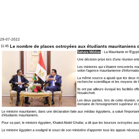
29-07-2022
Le nombre de places octroyées aux étudiants mauritaniens 
11:45
Sahara Médias
- La Mauritanie et l’Egyp
Une décision prise lors d’une réunion e
Les ministres qui s’étaient rencontrés ma
selon l’agence mauritanienne d’informatio
La même source a ajouté que les deux min
recherche scientifique et les moyens de 
Ils ont par ailleurs évoqué les facilités o
Nouakchott.
Les deux parties, lors de cette réunion, 
domaine de l’enseignement supérieur et d
Le ministre mauritanien, dans une déclaration faite aux médias égyptiens, a salué l’importa
d’étudiants mauritaniens.
Pour sa part, le ministre égyptien, Khaled Abdel Ghafar, a dit que les bourses octroyées au
Le ministre égyptien a souligné le souci de son ministère d’apporter tous les appuis nécessair