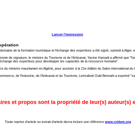
Lancer l'impression
oopération
omaine de la formation touristique et l'échange des expertises a été signé, samedi à Alger, en
monie de signature, le ministre du Tourisme et de l'Artisanat, Yacine Hamadi a affirmé que "l
t l'échange des expertises pour développer les capacités de la ressource humaine".
ce du ministre mauritanien en Algérie, pour assister à la 21e édition du Salon international 
ommerce, de l'Industrie, de l'Artisanat et du Tourisme, Lemrabott Ould Bennahi a exprimé "sa
res et propos sont la propriété de leur(s) auteur(s) 
Toute reprise d'article ou extrait d'article devra inclure une référence
www.cridem.org