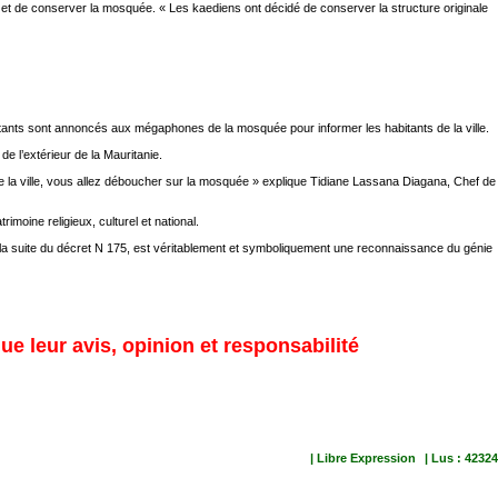
er et de conserver la mosquée. « Les kaediens ont décidé de conserver la structure originale
portants sont annoncés aux mégaphones de la mosquée pour informer les habitants de la ville.
e l’extérieur de la Mauritanie.
z de la ville, vous allez déboucher sur la mosquée » explique Tidiane Lassana Diagana, Chef de
imoine religieux, culturel et national.
à la suite du décret N 175, est véritablement et symboliquement une reconnaissance du génie
ue leur avis, opinion et responsabilité
| Libre Expression
| Lus : 42324