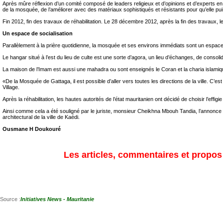
Après mûre réflexion d’un comité composé de leaders religieux et d’opinions et d’experts en 
de la mosquée, de l’améliorer avec des matériaux sophistiqués et résistants pour qu’elle p
Fin 2012, fin des travaux de réhabilitation. Le 28 décembre 2012, après la fin des travaux
Un espace de socialisation
Parallèlement à la prière quotidienne, la mosquée et ses environs immédiats sont un espace 
Le hangar situé à l’est du lieu de culte est une sorte d’agora, un lieu d’échanges, de conso
La maison de l’Imam est aussi une mahadra ou sont enseignés le Coran et la charia islamique
«De la Mosquée de Gattaga, il est possible d’aller vers toutes les directions de la ville. C’
Village.
Après la réhabilitation, les hautes autorités de l’état mauritanien ont décidé de choisir l’ef
Ainsi comme cela a été souligné par le juriste, monsieur Cheikhna Mbouh Tandia, l’annonce 
architectural de la ville de Kaédi.
Ousmane H Doukouré
Les articles, commentaires et propos s
Source :
Initiatives News - Mauritanie