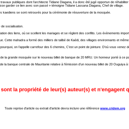
travaux publiques dont l’architecte Tidiane Diagana, il a donc été jugé opportun de réhabilit
uisse garder ce lien avec son passé » témoigne Tidiane Lassana Diagana, Chef de village.
, les kaediens se sont retrouvés pour la cérémonie de réouverture de la mosquée.
de socialisation.
lidation des liens, où se scellent les mariages et se règlent des conflits. Les évènements im
. Cette mahadra a formé des milliers de talibé de Kaédi, des villages environnants et même d
est pourquoi, on l’appelle carrefour des 6 chemins, C’est un point de jointure. D’où vous vene
figie de la grande mosquée sur le nouveau billet de banque de 20 MRU. Un honneur porté à ce patr
de la banque centrale de Mauritanie relative à l’émission d’un nouveau billet de 20 Ouguiya 
ont la propriété de leur(s) auteur(s) et n'engagent q
Toute reprise d'article ou extrait d'article devra inclure une référence
www.cridem.org