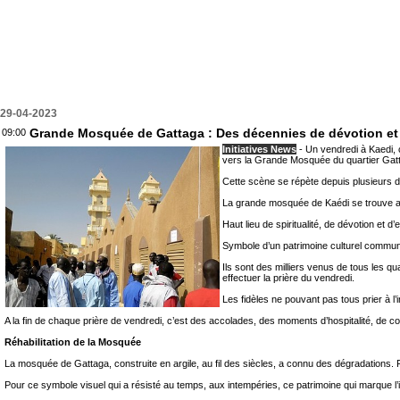
29-04-2023
Grande Mosquée de Gattaga : Des décennies de dévotion et
09:00
Initiatives News
- Un vendredi à Kaedi, 
vers la Grande Mosquée du quartier Gat
Cette scène se répète depuis plusieurs dé
La grande mosquée de Kaédi se trouve au 
Haut lieu de spiritualité, de dévotion et 
Symbole d’un patrimoine culturel commun, 
Ils sont des milliers venus de tous les qu
effectuer la prière du vendredi.
Les fidèles ne pouvant pas tous prier à l’i
A la fin de chaque prière de vendredi, c’est des accolades, des moments d’hospitalité, de con
Réhabilitation de la Mosquée
La mosquée de Gattaga, construite en argile, au fil des siècles, a connu des dégradations. Fa
Pour ce symbole visuel qui a résisté au temps, aux intempéries, ce patrimoine qui marque l’iden