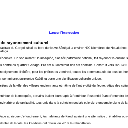
Lancer l'impression
 de rayonnement culturel
capitale du Gorgol, situé au bord du fleuve Sénégal, a environ 400 kilomètres de Nouakchott.
tataga.
cennies. De son minaret, la mosquée, classée patrimoine national, fait rayonner la culture is
centre du quartier Gattaga. Elle est au carrefour des six chemins. Construit vers l’an 1366
d’enseignement, il fédère, pour les prières du vendredi, toutes les communautés de tous les hor
son minaret surplombe Kaédi, et porte une signification culturelle unique.
artiers de la ville, des villages environnants et même de l’autre côté du fleuve, vêtus des cult
ntérieur de la mosquée, certains étalent leurs tapis à l’extérieur, l’essentiel étant d’entendre l
vivialité et de spiritualité, tous unis dans la cohésion sociale et le vivre ensemble digne de 
ce au risque d’effondrement, les habitants de Kaédi avaient une alternative : réhabiliter ou r
tité de la ville, les kaediens ont choisi, en 2010, la réhabilitation.