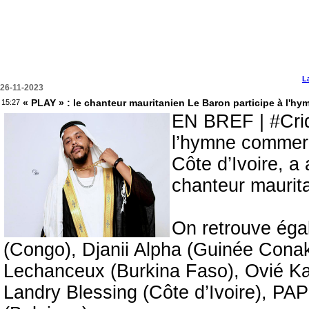
L
26-11-2023
« PLAY » : le chanteur mauritanien Le Baron participe à l'h
15:27
EN BREF | #Crid
l’hymne commerc
Côte d’Ivoire, 
chanteur maurit
On retrouve éga
(Congo), Djanii Alpha (Guinée Conak
Lechanceux (Burkina Faso), Ovié Ka
Landry Blessing (Côte d’Ivoire), PAP