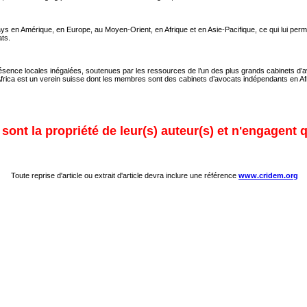
s en Amérique, en Europe, au Moyen-Orient, en Afrique et en Asie-Pacifique, ce qui lui permet
ats.
ésence locales inégalées, soutenues par les ressources de l’un des plus grands cabinets d’a
rica est un verein suisse dont les membres sont des cabinets d’avocats indépendants en Afri
ont la propriété de leur(s) auteur(s) et n'engagent q
Toute reprise d'article ou extrait d'article devra inclure une référence
www.cridem.org