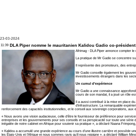
23-03-2024
DLA Piper nomme le mauritanien Kalidou Gadio co-président 
11:39
Afrimag - DLA Piper annonce compter le m
La pratique de Mr Gadio se concentre sur
Il représente des promoteurs, des entrepr
Mr Gadio conseille également les gouvern
investissements étrangers dans les secte
Un cumul d’expérience
Mr Gadio a une connaissance approfondie 
cours de son mandat, il a joué un rôle ess
Il a aussi contribué à la mise en place d
d’infrastructure. La remarquable expérien
renforcement des capacités institutionnelles, et le conseil aux sovereign corporations, aux 
« Nous avons une vision audacieuse, celle d’être le fournisseur de préférence pour services 
entreprises et les gouvernements pour ses conseils et sa perspicacité sur toute une série de q
inégalée de notre cabinet en Afrique pour soutenir sa pratique », a déclaré Naana Frimpon
« Kalidou a accumulé une grande expérience au cours d’une illustre carrière et possède une
les États-Unis et l’Afrique et nous sommes ravis qu’il nous rejoigne », a déclaré William M