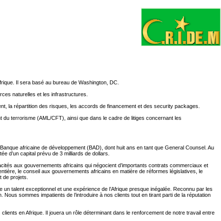
frique. Il sera basé au bureau de Washington, DC.
es naturelles et les infrastructures.
nt, la répartition des risques, les accords de financement et des security packages.
t du terrorisme (AML/CFT), ainsi que dans le cadre de litiges concernant les
a Banque africaine de développement (BAD), dont huit ans en tant que General Counsel. Au
ée d’un capital prévu de 3 milliards de dollars.
capacités aux gouvernements africains qui négocient d’importants contrats commerciaux et
tière, le conseil aux gouvernements africains en matière de réformes législatives, le
 de projets.
de un talent exceptionnel et une expérience de l’Afrique presque inégalée. Reconnu par les
. Nous sommes impatients de l’introduire à nos clients tout en tirant parti de la réputation
ents en Afrique. Il jouera un rôle déterminant dans le renforcement de notre travail entre