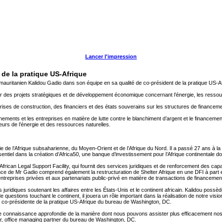
Lancer l'impression
de la pratique US-Afrique
auritanien Kalidou Gadio dans son équipe en sa qualité de co-président de la pratique US-A
 des projets stratégiques et de développement économique concernant l’énergie, les ressourc
ises de construction, des financiers et des états souverains sur les structures de financeme
ements et les entreprises en matière de lutte contre le blanchiment d’argent et le financemen
urs de l’énergie et des ressources naturelles.
de l’Afrique subsaharienne, du Moyen-Orient et de l’Afrique du Nord. Il a passé 27 ans à l
entiel dans la création d’Africa50, une banque d’investissement pour l’Afrique continentale dot
u African Legal Support Facility, qui fournit des services juridiques et de renforcement des 
ce de Mr Gadio comprend également la restructuration de Shelter Afrique en une DFI à part en
entreprises privées et aux partenariats public-privé en matière de transactions de financement
juridiques soutenant les affaires entre les États-Unis et le continent africain. Kalidou possè
uestions touchant le continent, il jouera un rôle important dans la réalisation de notre vision
g, co-présidente de la pratique US-Afrique du bureau de Washington, DC.
 connaissance approfondie de la manière dont nous pouvons assister plus efficacement nos cli
inor, office managing partner du bureau de Washington, DC.