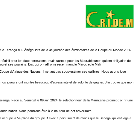
 la Teranga du Sénégal lors de la 4e journée des éliminatoires de la Coupe du Monde 2026.
décisif pour les deux formations, mais surtout pour les Maurabitounes qui ont obligation de
bdou et ses poulains. Eux qui ont affronté récemment le Maroc et le Mali.
 Coupe d’Afrique des Nations. Il ne faut pas sous-estimer ces calibres. Nous avons joué
n, nos joueurs ont montré beaucoup d’agressivité et de volonté de gagner. J’ai trouvé que mon
nga. Face au Sénégal le 09 juin 2024, le sélectionneur de la Mauritanie promet d’offrir une
rande nation. Nous pourrons être à la hauteur de cet adversaire.
e occupe la 5e place du groupe B avec 1 point soit 3 de moins que le Sénégal qui est logé à