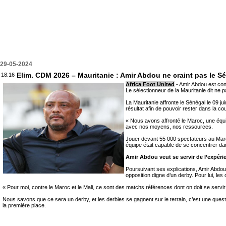
29-05-2024
Elim. CDM 2026 – Mauritanie : Amir Abdou ne craint pas le S
18:16
Africa Foot United
- Amir Abdou est con
Le sélectionneur de la Mauritanie dit ne 
La Mauritanie affronte le Sénégal le 09 j
résultat afin de pouvoir rester dans la co
« Nous avons affronté le Maroc, une équi
avec nos moyens, nos ressources.
Jouer devant 55 000 spectateurs au Maroc,
équipe était capable de se concentrer d
Amir Abdou veut se servir de l’expérie
Poursuivant ses explications, Amir Abdou
opposition digne d’un derby. Pour lui, les 
« Pour moi, contre le Maroc et le Mali, ce sont des matchs références dont on doit se servi
Nous savons que ce sera un derby, et les derbies se gagnent sur le terrain, c’est une quest
la première place.