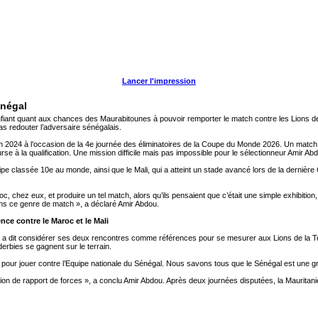
Lancer l'impression
énégal
fiant quant aux chances des Maurabitounes à pouvoir remporter le match contre les Lions de
pas redouter l’adversaire sénégalais.
uin 2024 à l’occasion de la 4e journée des éliminatoires de la Coupe du Monde 2026. Un match 
urse à la qualification. Une mission difficile mais pas impossible pour le sélectionneur Amir A
pe classée 10e au monde, ainsi que le Mali, qui a atteint un stade avancé lors de la dernière
 chez eux, et produire un tel match, alors qu’ils pensaient que c’était une simple exhibitio
ans ce genre de match », a déclaré Amir Abdou.
nce contre le Maroc et le Mali
 a dit considérer ses deux rencontres comme références pour se mesurer aux Lions de la Tera
derbies se gagnent sur le terrain.
r pour jouer contre l’Equipe nationale du Sénégal. Nous savons tous que le Sénégal est une g
ion de rapport de forces », a conclu Amir Abdou. Après deux journées disputées, la Mauritani