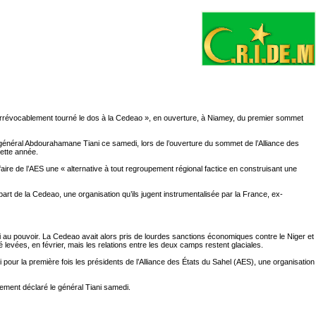
« irrévocablement tourné le dos à la Cedeao », en ouverture, à Niamey, du premier sommet
général Abdourahamane Tiani ce samedi, lors de l’ouverture du sommet de l’Alliance des
cette année.
aire de l’AES une « alternative à tout regroupement régional factice en construisant une
art de la Cedeao, une organisation qu’ils jugent instrumentalisée par la France, ex-
ni au pouvoir. La Cedeao avait alors pris de lourdes sanctions économiques contre le Niger et
levées, en février, mais les relations entre les deux camps restent glaciales.
r la première fois les présidents de l’Alliance des États du Sahel (AES), une organisation
alement déclaré le général Tiani samedi.