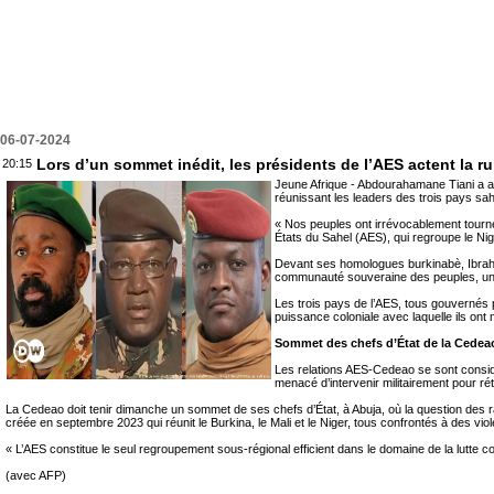
06-07-2024
Lors d’un sommet inédit, les présidents de l’AES actent la r
20:15
Jeune Afrique - Abdourahamane Tiani a af
réunissant les leaders des trois pays sah
« Nos peuples ont irrévocablement tourn
États du Sahel (AES), qui regroupe le Nige
Devant ses homologues burkinabè, Ibrahim 
communauté souveraine des peuples, un
Les trois pays de l’AES, tous gouvernés p
puissance coloniale avec laquelle ils ont m
Sommet des chefs d’État de la Cede
Les relations AES-Cedeao se sont considér
menacé d’intervenir militairement pour ré
La Cedeao doit tenir dimanche un sommet de ses chefs d’État, à Abuja, où la question des 
créée en septembre 2023 qui réunit le Burkina, le Mali et le Niger, tous confrontés à des vio
« L’AES constitue le seul regroupement sous-régional efficient dans le domaine de la lutte con
(avec AFP)