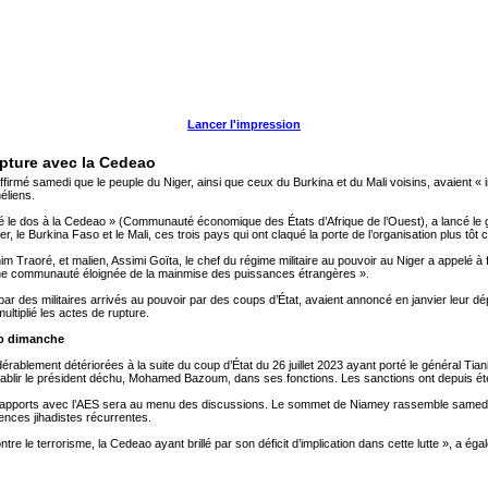
Lancer l'impression
upture avec la Cedeao
firmé samedi que le peuple du Niger, ainsi que ceux du Burkina et du Mali voisins, avaient 
éliens.
é le dos à la Cedeao » (Communauté économique des États d’Afrique de l’Ouest), a lancé le 
r, le Burkina Faso et le Mali, ces trois pays qui ont claqué la porte de l’organisation plus tôt 
Traoré, et malien, Assimi Goïta, le chef du régime militaire au pouvoir au Niger a appelé à f
e communauté éloignée de la mainmise des puissances étrangères ».
ar des militaires arrivés au pouvoir par des coups d’État, avaient annoncé en janvier leur dép
ultiplié les actes de rupture.
ao dimanche
ablement détériorées à la suite du coup d’État du 26 juillet 2023 ayant porté le général Tia
tablir le président déchu, Mohamed Bazoum, dans ses fonctions. Les sanctions ont depuis été 
rapports avec l’AES sera au menu des discussions. Le sommet de Niamey rassemble samedi pou
lences jihadistes récurrentes.
tre le terrorisme, la Cedeao ayant brillé par son déficit d’implication dans cette lutte », a ég