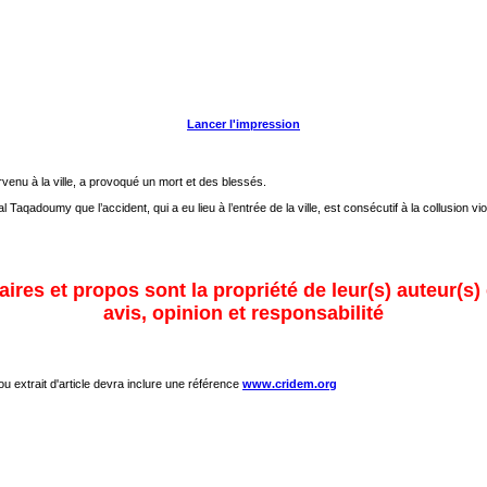
Lancer l'impression
venu à la ville, a provoqué un mort et des blessés.
 Taqadoumy que l’accident, qui a eu lieu à l’entrée de la ville, est consécutif à la collusion vi
ires et propos sont la propriété de leur(s) auteur(s)
avis, opinion et responsabilité
 ou extrait d'article devra inclure une référence
www.cridem.org