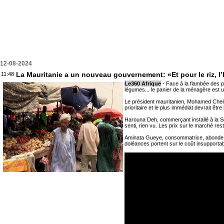
12-08-2024
La Mauritanie a un nouveau gouvernement: «Et pour le riz, l’h
11:48
Le360 Afrique
- Face à la flambée des pr
légumes... le panier de la ménagère est u
Le président mauritanien, Mohamed Cheik
prioritaire et le plus immédiat devrait ê
Harouna Deh, commerçant installé à la 
senti, rien vu. Les prix sur le marché re
Aminata Gueye, consommatrice, abonde da
doléances portent sur le coût insupporta