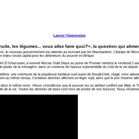
Lancer l'impression
uile, les légumes... vous allez faire quoi?», la question qui alim
ix, le nouveau gouvernement est attendu au tournant par les Mauritaniens. L’équipe de Moctar O
n enjeu social capital pour les détenteurs du pouvoir en Afrique.
h El Ghazouani, a nommé Moctar Ould Diaye au poste de Premier ministre le vendredi 2 août 
tre le panier de la ménagère, dans un contexte de hausse exponentielle du coût de la vie depui
Sebkha, une commune de la populeuse banlieue sud-ouest de Nouakchott, réagit, «nos atte
stent au même niveau. Certaines denrées affichent un léger repli, alors que le prix d’autres a
ns le même sens: «Nous considérons que le pouvoir est un attribut conféré par Allah, le 
ble de la vie. Toutes les denrées de base sont hors de portée de nos bourses. Nous réclamo