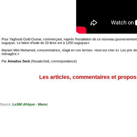
Pour Yaghoub Ould Oumar, commerçant, «après l’installation de ce nouveau gouvernement, l
ouguiyas. Le bidon d’huile de 20 litres est à 1250 ouguiyas».
Mariam Mint Mohamed, consommatrice, réagit en ces termes: «tout est cher ici. Les prix de
ménagère.»
Par
Amadou Seck
(Nouakchott, correspondance)
Les articles, commentaires et propos s
Source :
Le360 Afrique - Maroc