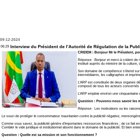
09-12-2024
Interview du Président de l’Autorité de Régulation de la P
06:29
CRIDEM : Bonjour Mr le Président, po
Réponse : Bonjour et merci à cridem de m’a
institué auprès du ministre de la culture, 
Son domaine de compétence s’étend sur l’
intermédiaires, les calligraphes et imprim
L’ARP est constituée de deux organes dél
composé de tous les acteurs concernés Et
L’ARP emploie environ une cinquantaine 
Question : Pouvons-nous savoir les mot
Réponse : Les motivations ou les raisons 
Le souci de protéger le consommateur mauritanien contre la publicité négative, mensongère e
Comme vous savez, la publicité génère d’importantes ressources financières ; de ce fait en
Combler le vide juridique et institutionnel absent dans le domaine de la publicité. Et bien enten
Question : Quelle est sa mission et son fonctionnement ?