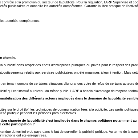
contrôle et la promotion du secteur de la publicité. Pour la régulation, l’ARP Supervise et coor
s publicitaires et conseille les autorités compétentes. Garantie la libre pratique de l’activité p
ec les autorités compétentes.
re chemin.
a publicité dans l’esprit des chefs d’entreprises publiques ou privés pour le respect des proc
es aboutissements relatifs aux services publicitaires ont été organisés à leur intention. Mais 
t en tenant compte de certaines situations d’ignorances voire de refus de certains acteurs d
ité qui est institué au niveau du trésor public. L’ARP a besoin d’avantage de moyens techni
nsibilisation des différents acteurs impliqués dans le domaine de la publicité semb
r le droit (loi) les techniques de communication liées à la publicité. Les partis politiques, 
licité politique pendant les périodes près électorales.
titution chargée de la publicité s’est impliquée dans le champs politique notamment a
 cette participation ?
endue du territoire du pays dans le but de surveiller la publicité politique. Au terme de la ca
nfractions ont été enregistrées.