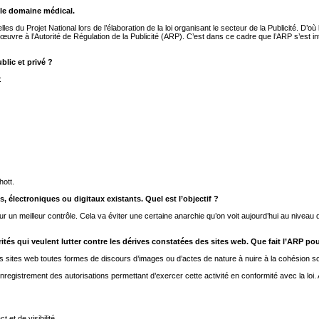
 le domaine médical.
 du Projet National lors de l’élaboration de la loi organisant le secteur de la Publicité. D’o
 œuvre à l’Autorité de Régulation de la Publicité (ARP). C’est dans ce cadre que l’ARP s’est in
blic et privé ?
:
hott.
 électroniques ou digitaux existants. Quel est l’objectif ?
é pour un meilleur contrôle. Cela va éviter une certaine anarchie qu’on voit aujourd’hui au niv
és qui veulent lutter contre les dérives constatées des sites web. Que fait l’ARP pour
sites web toutes formes de discours d’images ou d’actes de nature à nuire à la cohésion sociale
enregistrement des autorisations permettant d’exercer cette activité en conformité avec la loi.
 et de visibilité.