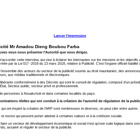
Lancer l'impression
ublicité Mr Amadou Dieng Boubou Farba
uvez-vous nous présenter l’Autorité que vous dirigez.
ccorder cette interview, qui vise à éclairer les internautes sur les missions et les objectifs a
créée par la Loi 017 -2018 du 13 mars 2018, relative à Publicité. C’est l’organe officiel habilité
ensemble des acteurs du secteur de la publicité soumis au droit mauritanien, des annonceur
eurs, aux médias traditionnels et électroniques.
ibérants conformément à des Décrets qui sont le conseil de régulation, composé d’un présid
at, Secteur public, secteur privé et professionnels.
de personnes à Nouakchott et dans certaines localités du pays.
ivations réelles qui ont conduit à la création de l’autorité de régulation de la public
qui ont inspiré la création de l’ARP sont nombreuses et diverses, on peut citer entre autres :
t nocive qui peuvent porter atteinte à certaines valeurs et à la cohésion sociale.
 faire un vecteur de développement économique et social n’est qu’une suite logique dans son 
du, assainir et réguler le secteur de la publicité.