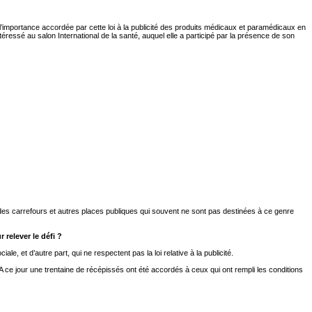
ù l’importance accordée par cette loi à la publicité des produits médicaux et paramédicaux en
téressé au salon International de la santé, auquel elle a participé par la présence de son
eau des carrefours et autres places publiques qui souvent ne sont pas destinées à ce genre
 relever le défi ?
, et d’autre part, qui ne respectent pas la loi relative à la publicité.
 A ce jour une trentaine de récépissés ont été accordés à ceux qui ont rempli les conditions