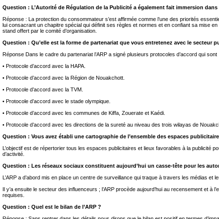
Question : L’Autorité de Régulation de la Publicité a également fait immersion dans
Réponse : La protection du consommateur s’est affirmée comme l’une des priorités essentielles
lui consacrant un chapitre spécial qui définit ses règles et normes et en confiant sa mise en
stand offert par le comité d’organisation.
Question : Qu’elle est la forme de partenariat que vous entretenez avec le secteur pu
Réponse Dans le cadre du partenariat l’ARP a signé plusieurs protocoles d’accord qui sont 
• Protocole d’accord avec la HAPA.
• Protocole d’accord avec la Région de Nouakchott.
• Protocole d’accord avec la TVM.
• Protocole d’accord avec le stade olympique.
• Protocole d’accord avec les communes de Kiffa, Zouerate et Kaédi.
• Protocole d’accord avec les directions de la sureté au niveau des trois wilayas de Nouakc
Question : Vous avez établi une cartographie de l’ensemble des espaces publicitaires,
L’objectif est de répertorier tous les espaces publicitaires et lieux favorables à la publicit
d’activité.
Question : Les réseaux sociaux constituent aujourd’hui un casse-tête pour les autorit
L’ARP a d’abord mis en place un centre de surveillance qui traque à travers les médias et les 
Il y’a ensuite le secteur des influenceurs ; l’ARP procède aujourd’hui au recensement et à l’
requises.
Question : Quel est le bilan de l’ARP ?
Réponse : Sans rentrer dans les détails nous dirons que le bilan est positif en termes d’impact