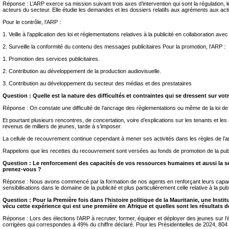
Réponse : L’ARP exerce sa mission suivant trois axes d’intervention qui sont la régulation, le 
acteurs du secteur. Elle étudie les demandes et les dossiers relatifs aux agréments aux activité
Pour le contrôle, l’ARP :
1. Veille à l’application des loi et réglementations relatives à la publicité en collaboration av
2. Surveille la conformité du contenu des messages publicitaires Pour la promotion, l’ARP :
1. Promotion des services publicitaires.
2. Contribution au développement de la production audiovisuelle.
3. Contribution au développement du secteur des médias et des prestataires
Question : Quelle est la nature des difficultés et contraintes qui se dressent sur vot
Réponse : On constate une difficulté de l’ancrage des règlementations ou même de la loi de l
Et pourtant plusieurs rencontres, de concertation, voire d’explications sur les tenants et l
revenus de milliers de jeunes, tarde à s’imposer.
La cellule de recouvrement continue cependant à mener ses activités dans les règles de l’ar
Rappelons que les recettes du recouvrement sont versées au fonds de promotion de la public
Question : Le renforcement des capacités de vos ressources humaines et aussi la se
prenez-vous ?
Réponse : Nous avons commencé par la formation de nos agents en renforçant leurs capacités su
sensibilisations dans le domaine de la publicité et plus particulièrement celle relative à la pub
Question : Pour la Première fois dans l’histoire politique de la Mauritanie, une Ins
vécu cette expérience qui est une première en Afrique et quelles sont les résultats de
Réponse : Lors des élections l’ARP à recruter, former, équiper et déployer des jeunes sur l’ét
corrigées qui correspondes à 49% du chiffre déclaré. Pour les Présidentielles de 2024, 804 i