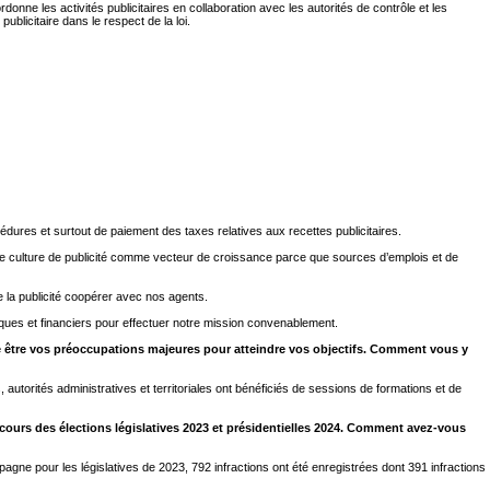
donne les activités publicitaires en collaboration avec les autorités de contrôle et les
ublicitaire dans le respect de la loi.
édures et surtout de paiement des taxes relatives aux recettes publicitaires.
cette culture de publicité comme vecteur de croissance parce que sources d’emplois et de
e la publicité coopérer avec nos agents.
ques et financiers pour effectuer notre mission convenablement.
le être vos préoccupations majeures pour atteindre vos objectifs. Comment vous y
autorités administratives et territoriales ont bénéficiés de sessions de formations et de
u cours des élections législatives 2023 et présidentielles 2024. Comment avez-vous
mpagne pour les législatives de 2023, 792 infractions ont été enregistrées dont 391 infractions