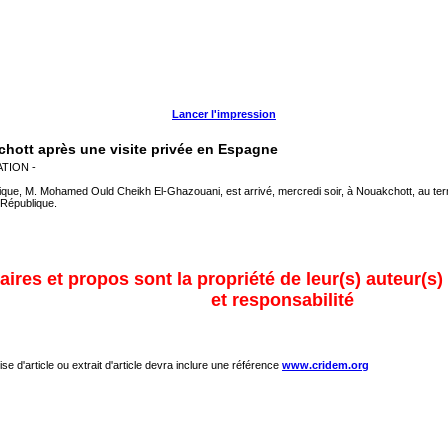
Lancer l'impression
chott après une visite privée en Espagne
TION -
lique, M. Mohamed Ould Cheikh El-Ghazouani, est arrivé, mercredi soir, à Nouakchott, au te
 République.
ires et propos sont la propriété de leur(s) auteur(s)
et responsabilité
ise d'article ou extrait d'article devra inclure une référence
www.cridem.org