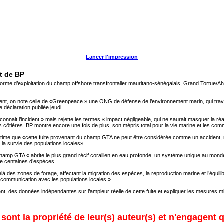
Lancer l'impression
t de BP
eforme d’exploitation du champ offshore transfrontalier mauritano-sénégalais, Grand Tortue/Ahm
ident, on note celle de «Greenpeace » une ONG de défense de l’environnement marin, qui trava
déclaration publiée jeudi.
nait l’incident » mais rejette les termes « impact négligeable, qui ne saurait masquer la réa
ôtières. BP montre encore une fois de plus, son mépris total pour la vie marine et les com
time que «cette fuite provenant du champ GTA ne peut être considérée comme un accident, mais 
 la survie des populations locales».
champ GTA « abrite le plus grand récif corallien en eau profonde, un système unique au mon
 de centaines d’espèces.
à des zones de forage, affectant la migration des espèces, la reproduction marine et l’équili
a communication avec les populations locales ».
ment, des données indépendantes sur l’ampleur réelle de cette fuite et expliquer les mesures 
ont la propriété de leur(s) auteur(s) et n'engagent q