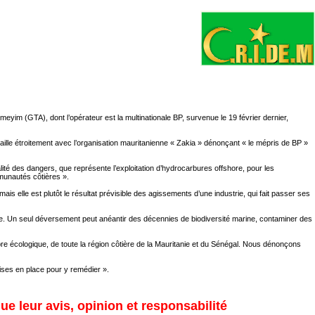
eyim (GTA), dont l’opérateur est la multinationale BP, survenue le 19 février dernier,
ille étroitement avec l’organisation mauritanienne « Zakia » dénonçant « le mépris de BP »
lité des dangers, que représente l’exploitation d’hydrocarbures offshore, pour les
munautés côtières ».
elle est plutôt le résultat prévisible des agissements d’une industrie, qui fait passer ses
de. Un seul déversement peut anéantir des décennies de biodiversité marine, contaminer des
bre écologique, de toute la région côtière de la Mauritanie et du Sénégal. Nous dénonçons
mises en place pour y remédier ».
ue leur avis, opinion et responsabilité