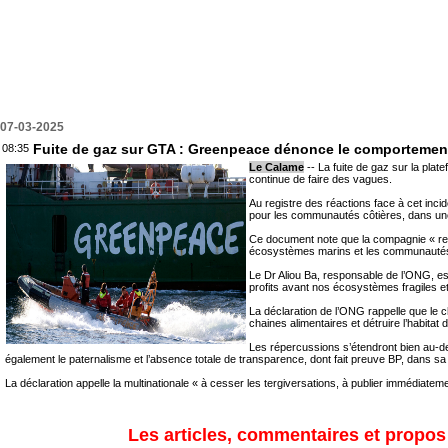
07-03-2025
Fuite de gaz sur GTA : Greenpeace dénonce le comportemen
08:35
Le Calame
-- La fuite de gaz sur la plat
continue de faire des vagues.
Au registre des réactions face à cet inc
pour les communautés côtières, dans une 
Ce document note que la compagnie « recon
écosystèmes marins et les communautés c
Le Dr Aliou Ba, responsable de l’ONG, es
profits avant nos écosystèmes fragiles et
La déclaration de l’ONG rappelle que le 
chaines alimentaires et détruire l’habitat
Les répercussions s’étendront bien au-del
également le paternalisme et l’absence totale de transparence, dont fait preuve BP, dans s
La déclaration appelle la multinationale « à cesser les tergiversations, à publier immédiate
Les articles, commentaires et propos s