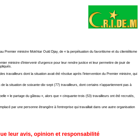
u Premier ministre Mokhtar Ould Djay, de « la perpétuation du favoritisme et du clientélisme
r ministre d’intervenir d’urgence pour leur rendre justice et leur permettre de jouir de
pliqués.
s travailleurs dont la situation avait été résolue après l’intervention du Premier ministre, qui
de la situation de soixante-dix-sept (77) travailleurs, dont certains n’appartiennent pas à
lle « le partage du gâteau », alors que « cinquante-trois (53) travailleurs ont été recrutés,
emplacé par une personne étrangère à l’entreprise qui travaillait dans une autre organisation
ue leur avis, opinion et responsabilité