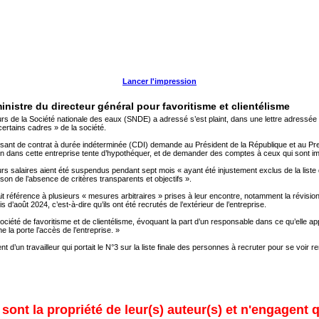
Lancer l'impression
nistre du directeur général pour favoritisme et clientélisme
s de la Société nationale des eaux (SNDE) a adressé s’est plaint, dans une lettre adressée a
 certains cadres » de la société.
sant de contrat à durée indéterminée (CDI) demande au Président de la République et au Premie
tion dans cette entreprise tente d’hypothéquer, et de demander des comptes à ceux qui sont im
urs salaires aient été suspendus pendant sept mois « ayant été injustement exclus de la liste de
on de l’absence de critères transparents et objectifs ».
it référence à plusieurs « mesures arbitraires » prises à leur encontre, notamment la révision 
d’août 2024, c’est-à-dire qu’ils ont été recrutés de l’extérieur de l’entreprise.
ciété de favoritisme et de clientélisme, évoquant la part d’un responsable dans ce qu’elle appe
la porte l’accès de l’entreprise. »
d’un travailleur qui portait le N°3 sur la liste finale des personnes à recruter pour se voir r
ont la propriété de leur(s) auteur(s) et n'engagent q