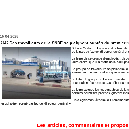
15-04-2025
Des travailleurs de la SNDE se plaignent auprès du premier mi
23:30
Sahara Médias - Un groupe des travailleur
de la part de l’actuel directeur général et
La lettre de ce groupe d’employés , dispo
leurs droits, que « la mafia de la corrup
Le groupe de travailleurs se plaint que le
avaient les mêmes contrats qu’eux en rais
La lettre du groupe au Premier ministre fa
ceux qui ont été recrutés au début du mois 
La lettre accuse les responsables de la so
certains parmi ses proches ignorant même 
Elle a également évoqué le « remplacement 
et qui a été recruté par l’actuel directeur général ».
Les articles, commentaires et propos s