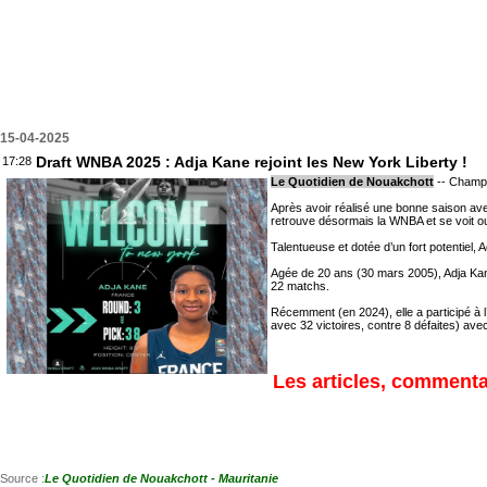
15-04-2025
Draft WNBA 2025 : Adja Kane rejoint les New York Liberty !
17:28
Le Quotidien de Nouakchott
-- Champi
Après avoir réalisé une bonne saison ave
retrouve désormais la WNBA et se voit ouvr
Talentueuse et dotée d’un fort potentiel,
Agée de 20 ans (30 mars 2005), Adja Kane
22 matchs.
Récemment (en 2024), elle a participé à 
avec 32 victoires, contre 8 défaites) av
Les articles, commentai
Source :
Le Quotidien de Nouakchott - Mauritanie