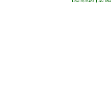
| Libre Expression
| Lus : 3746