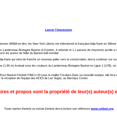
Lancer l'impression
onnes WNBA en titre, les New York Liberty ont sélectionné la française Adja Kane en 38ème po
c Landerneau Bretagne Basket (4,9 points, 4 rebonds et 1,1 passes de moyenne) qu’elle a rej
ir les portes de l’élite du Basket-ball mondial.
 Adja Kane qui vient de franchir un nouveau palier vers la consécration, devra continuer sur s
 (1,90 m) évoluait sous les couleurs du Landerneau Bretagne Basket en Ligue 1 (LFB), où el
l’Euro Basket Féminin FIBA U-20 sous le maillot Tricolore.Dans sa nouvelle tunique, elle fera
ec la réception de l’équipe des ACES de Las Vegas, au Barclays Center.
res et propos sont la propriété de leur(s) auteur(s) 
Toute reprise d'article ou extrait d'article devra inclure une référence
www.cridem.org