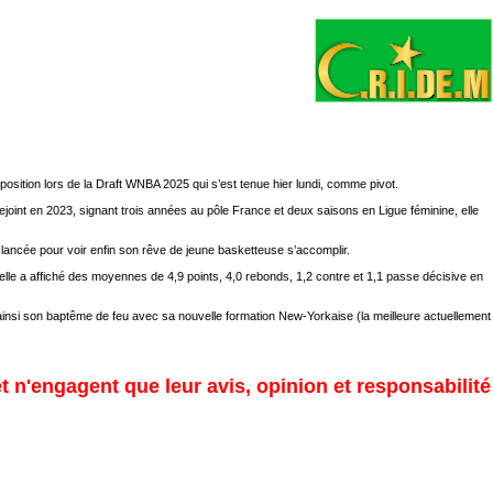
sition lors de la Draft WNBA 2025 qui s’est tenue hier lundi, comme pivot.
oint en 2023, signant trois années au pôle France et deux saisons en Ligue féminine, elle
a lancée pour voir enfin son rêve de jeune basketteuse s’accomplir.
le a affiché des moyennes de 4,9 points, 4,0 rebonds, 1,2 contre et 1,1 passe décisive en
 ainsi son baptême de feu avec sa nouvelle formation New-Yorkaise (la meilleure actuellement
et n'engagent que leur avis, opinion et responsabilité