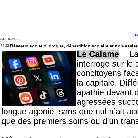
L
24-04-2025
Réseaux sociaux, drogue, déperdition scolaire et non-assis
14:33
Le Calame
-- L
interroge sur le
concitoyens face
la capitale. Dif
apathie devant 
agressées succo
longue agonie, sans que nul n’ait ac
que des premiers soins ou d’un trans