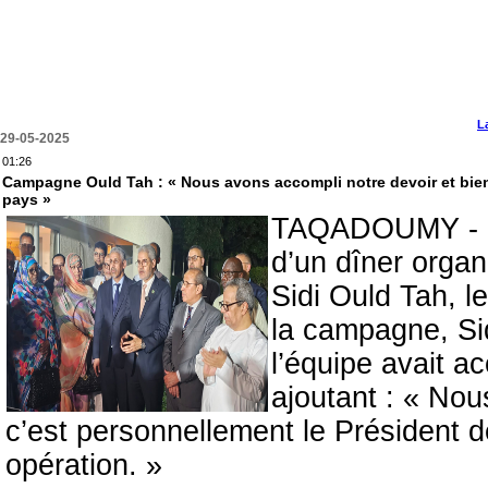
L
29-05-2025
01:26
Campagne Ould Tah : « Nous avons accompli notre devoir et bi
pays »
TAQADOUMY - Da
d’un dîner orga
Sidi Ould Tah, l
la campagne, Si
l’équipe avait a
ajoutant : « Nous
c’est personnellement le Président de
opération. »