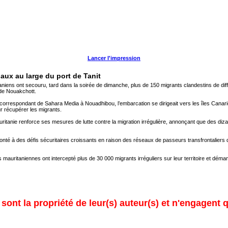
Lancer l'impression
aux au large du port de Tanit
iens ont secouru, tard dans la soirée de dimanche, plus de 150 migrants clandestins de diffé
 de Nouakchott.
e correspondant de Sahara Media à Nouadhibou, l’embarcation se dirigeait vers les îles Canar
r récupérer les migrants.
auritanie renforce ses mesures de lutte contre la migration irrégulière, annonçant que des di
onté à des défis sécuritaires croissants en raison des réseaux de passeurs transfrontaliers 
tés mauritaniennes ont intercepté plus de 30 000 migrants irréguliers sur leur territoire et déma
ont la propriété de leur(s) auteur(s) et n'engagent q