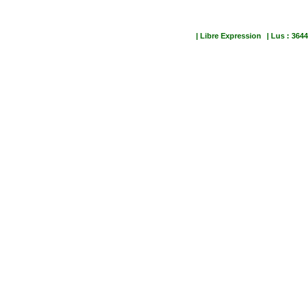
| Libre Expression
| Lus : 3644