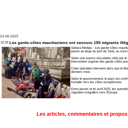
24-06-2025
Les garde-côtes mauritaniens ont secouru 150 migrants illég
22:33
Sahara Medias - Les garde-côtes mauritan
panne au large du port de Tanit, au nord
Selon une source sécuritaire citée par l
intervention urgente des garde-côtes pou
Cette opération intervient alors que la M
derniers mois.
Selon le gouvernement, le pays est confr
tremplin vers les côtes européennes.
Entre janvier et fin avril 2025, les autori
migration irrégulière vers l’Europe.
Les articles, commentaires et propos s