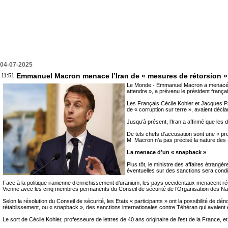
04-07-2025
Emmanuel Macron menace l’Iran de « mesures de rétorsion » s
11:51
Le Monde - Emmanuel Macron a menacé l’Ira
attendre », a prévenu le président franç
Les Français Cécile Kohler et Jacques Pa
de « corruption sur terre », avaient déc
Jusqu’à présent, l’Iran a affirmé que le
De tels chefs d’accusation sont une « pro
M. Macron n’a pas précisé la nature des
La menace d’un « snapback »
Plus tôt, le ministre des affaires étrangè
éventuelles sur des sanctions sera condit
Face à la politique iranienne d’enrichissement d’uranium, les pays occidentaux menacent 
Vienne avec les cinq membres permanents du Conseil de sécurité de l’Organisation des Nati
Selon la résolution du Conseil de sécurité, les Etats « participants » ont la possibilité de
rétablissement, ou « snapback », des sanctions internationales contre Téhéran qui avaien
Le sort de Cécile Kohler, professeure de lettres de 40 ans originaire de l’est de la France,