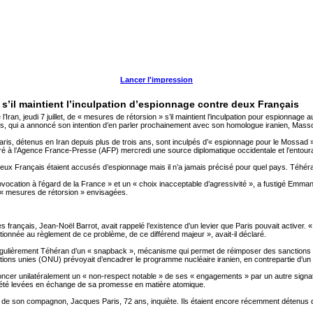
Lancer l'impression
’il maintient l’inculpation d’espionnage contre deux Français
n, jeudi 7 juillet, de « mesures de rétorsion » s’il maintient l’inculpation pour espionnage 
ais, qui a annoncé son intention d’en parler prochainement avec son homologue iranien, Mas
ris, détenus en Iran depuis plus de trois ans, sont inculpés d’« espionnage pour le Mossad »,
laré à l’Agence France-Presse (AFP) mercredi une source diplomatique occidentale et l’entour
s deux Français étaient accusés d’espionnage mais il n’a jamais précisé pour quel pays. Téhé
vocation à l’égard de la France » et un « choix inacceptable d’agressivité », a fustigé Emmanu
 « mesures de rétorsion » envisagées.
res français, Jean-Noël Barrot, avait rappelé l’existence d’un levier que Paris pouvait activer. 
ionnée au règlement de ce problème, de ce différend majeur », avait-il déclaré.
régulièrement Téhéran d’un « snapback », mécanisme qui permet de réimposer des sanctions i
ons unies (ONU) prévoyait d’encadrer le programme nucléaire iranien, en contrepartie d’un 
 dénoncer unilatéralement un « non-respect notable » de ses « engagements » par un autre signa
t été levées en échange de sa promesse en matière atomique.
 et de son compagnon, Jacques Paris, 72 ans, inquiète. Ils étaient encore récemment détenus d