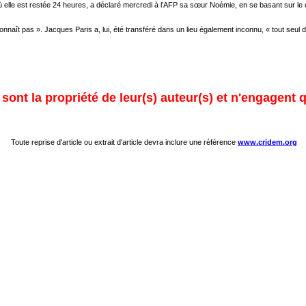
ù elle est restée 24 heures, a déclaré mercredi à l’AFP sa sœur Noémie, en se basant sur le 
nnaît pas ». Jacques Paris a, lui, été transféré dans un lieu également inconnu, « tout seul d
ont la propriété de leur(s) auteur(s) et n'engagent q
Toute reprise d'article ou extrait d'article devra inclure une référence
www.cridem.org