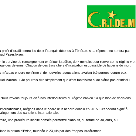
au profit d’Israël contre les deux Français détenus à Téhéran. « La réponse ne se fera pas
soud Pezeshkian.
 le service de renseignement extérieur israélien, de « complot pour renverser le régime » et
age des détenus. Chacun de ces trois chefs d’inculpation est passible de la peine de mort.
ran n’a pas encore confirmé si de nouvelles accusations avaient été portées contre eux.
el Macron. « Je pourrais dire simplement que c’est fantaisiste si ce n’était pas criminel ».
« Nous l’avons toujours dit à nos interlocuteurs du régime iranien : la question de décisions
nternationales, allégées dans le cadre d’un accord conclu en 2015. Cet accord signé à
allègement des sanctions internationales.
taire, une procédure inédite censée permettre d’aboutir, au terme de 30 jours, au
ans la prison d’Evine, touchée le 23 juin par des frappes israéliennes.