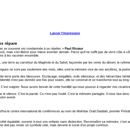
Lancer l'impression
us répare
 pas se souvenir est condamnée à se répéter. »
Paul Ricœur
ssé, mais s’en libérer pour mieux inventer demain. Parce qu’il ne suffit pas de vivre côte à c
ons à les raconter ensemble.
, une terre au carrefour du Maghreb et du Sahel, façonnée par les vents du désert, le rythme 
ngues ne sont pas seulement des mots, elles sont la mémoire vive de nos ancêtres, la poésie 
cette terre porte des blessures. Esclavage, inégalités, exils silencieux, et des hiérarchies h
’identité n’est pas donnée une fois pour toutes, elle se construit et se transforme tout au long 
r. C’est soigner. Nous avons besoin de cette humilité qui nous pousse à regarder nos cicatrice
s le silence. C’est la parole. Ce n’est pas l’oubli. C’est la mémoire partagée. Il nous faut don
otre avenir.
’hui le centre international de conférences au nom de Mokhtar Ould Daddah, premier Préside
ociété équitable, ouverte à tous ses enfants sans distinction. Reconnaître sa mémoire, c’est
 ne doit pas rester un symbole vide, mais devenir le socle d’un projet commun.