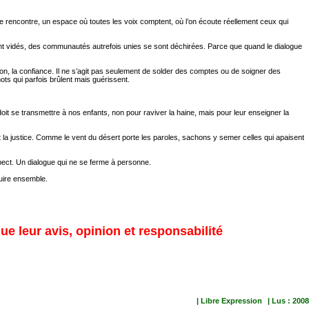
ble rencontre, un espace où toutes les voix comptent, où l’on écoute réellement ceux qui
 sont vidés, des communautés autrefois unies se sont déchirées. Parce que quand le dialogue
sion, la confiance. Il ne s’agit pas seulement de solder des comptes ou de soigner des
ots qui parfois brûlent mais guérissent.
doit se transmettre à nos enfants, non pour raviver la haine, mais pour leur enseigner la
et la justice. Comme le vent du désert porte les paroles, sachons y semer celles qui apaisent
espect. Un dialogue qui ne se ferme à personne.
ruire ensemble.
ue leur avis, opinion et responsabilité
| Libre Expression
| Lus : 2008