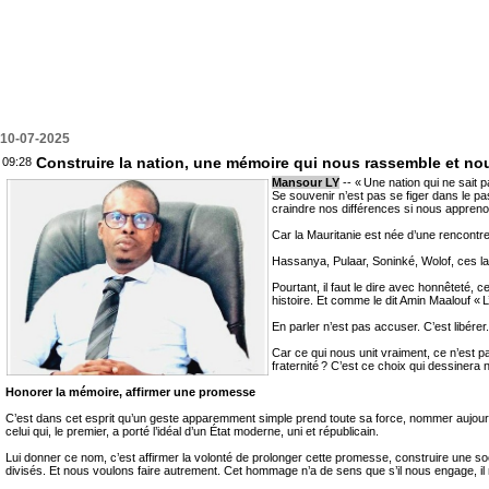
10-07-2025
Construire la nation, une mémoire qui nous rassemble et no
09:28
Mansour LY
-- « Une nation qui ne sait
Se souvenir n’est pas se figer dans le pa
craindre nos différences si nous appren
Car la Mauritanie est née d’une rencontre
Hassanya, Pulaar, Soninké, Wolof, ces la
Pourtant, il faut le dire avec honnêteté, 
histoire. Et comme le dit Amin Maalouf « L
En parler n’est pas accuser. C’est libére
Car ce qui nous unit vraiment, ce n’est pa
fraternité ? C’est ce choix qui dessinera n
Honorer la mémoire, affirmer une promesse
C’est dans cet esprit qu’un geste apparemment simple prend toute sa force, nommer aujourd
celui qui, le premier, a porté l’idéal d’un État moderne, uni et républicain.
Lui donner ce nom, c’est affirmer la volonté de prolonger cette promesse, construire une s
divisés. Et nous voulons faire autrement. Cet hommage n’a de sens que s’il nous engage, il