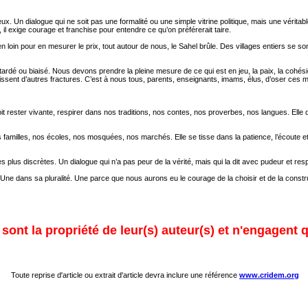
ux. Un dialogue qui ne soit pas une formalité ou une simple vitrine politique, mais une vérita
, il exige courage et franchise pour entendre ce qu’on préférerait taire.
en loin pour en mesurer le prix, tout autour de nous, le Sahel brûle. Des villages entiers se
retardé ou biaisé. Nous devons prendre la pleine mesure de ce qui est en jeu, la paix, la cohé
issent d’autres fractures. C’est à nous tous, parents, enseignants, imams, élus, d’oser ces m
oit rester vivante, respirer dans nos traditions, nos contes, nos proverbes, nos langues. Elle 
nos familles, nos écoles, nos mosquées, nos marchés. Elle se tisse dans la patience, l’écoute 
les plus discrètes. Un dialogue qui n’a pas peur de la vérité, mais qui la dit avec pudeur et r
e. Une dans sa pluralité. Une parce que nous aurons eu le courage de la choisir et de la const
ont la propriété de leur(s) auteur(s) et n'engagent q
Toute reprise d'article ou extrait d'article devra inclure une référence
www.cridem.org