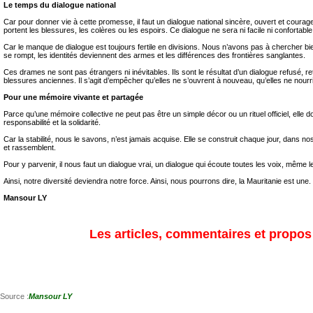
Le temps du dialogue national
Car pour donner vie à cette promesse, il faut un dialogue national sincère, ouvert et courage
portent les blessures, les colères ou les espoirs. Ce dialogue ne sera ni facile ni confortable
Car le manque de dialogue est toujours fertile en divisions. Nous n’avons pas à chercher bi
se rompt, les identités deviennent des armes et les différences des frontières sanglantes.
Ces drames ne sont pas étrangers ni inévitables. Ils sont le résultat d’un dialogue refusé, 
blessures anciennes. Il s’agit d’empêcher qu’elles ne s’ouvrent à nouveau, qu’elles ne nourr
Pour une mémoire vivante et partagée
Parce qu’une mémoire collective ne peut pas être un simple décor ou un rituel officiel, elle d
responsabilité et la solidarité.
Car la stabilité, nous le savons, n’est jamais acquise. Elle se construit chaque jour, dans 
et rassemblent.
Pour y parvenir, il nous faut un dialogue vrai, un dialogue qui écoute toutes les voix, même 
Ainsi, notre diversité deviendra notre force. Ainsi, nous pourrons dire, la Mauritanie est un
Mansour LY
Les articles, commentaires et propos s
Source :
Mansour LY