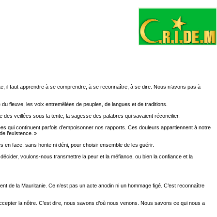
ôte, il faut apprendre à se comprendre, à se reconnaître, à se dire. Nous n’avons pas à
du fleuve, les voix entremêlées de peuples, de langues et de traditions.
des veillées sous la tente, la sagesse des palabres qui savaient réconcilier.
éritées qui continuent parfois d’empoisonner nos rapports. Ces douleurs appartiennent à notre
de l’existence. »
s en face, sans honte ni déni, pour choisir ensemble de les guérir.
c décider, voulons-nous transmettre la peur et la méfiance, ou bien la confiance et la
nt de la Mauritanie. Ce n’est pas un acte anodin ni un hommage figé. C’est reconnaître
 accepter la nôtre. C’est dire, nous savons d’où nous venons. Nous savons ce qui nous a