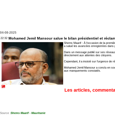
04-08-2025
Mohamed Jemil Mansour salue le bilan présidentiel et récla
22:32
Shems Maarif - À l’occasion de la premi
a salué les avancées enregistrées dans p
Dans un message publié sur ses réseaux 
directement aux attentes des citoyens.
Cependant, il a insisté sur l’urgence de r
Mohamed Jemil Mansour a conclu en soulig
aux manquements constatés.
Les articles, commentai
Source :
Shems Maarif - Mauritanie