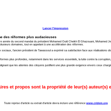
Lancer l'impression
me des réformes plus audacieuses
ère année du second mandat du président Mohamed Ould Cheikh El Ghazouani, Mohamed Jemil M
lusieurs domaines, tout en appelant à une accélération des réformes.
sociaux, l’ancien président de Tawassoul a exprimé sa satisfaction face aux réalisations o
éformes plus profondes, notamment dans les services essentiels, la lutte contre la corruption, l
nant que les attentes des citoyens justifient une plus grande exigence envers ceux chargés 
res et propos sont la propriété de leur(s) auteur(s) 
Toute reprise d'article ou extrait d'article devra inclure une référence
www.cridem.org