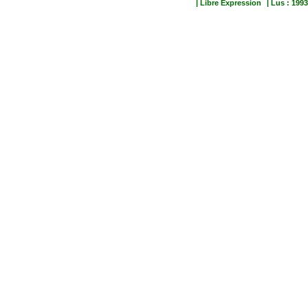
| Libre Expression
| Lus : 1993