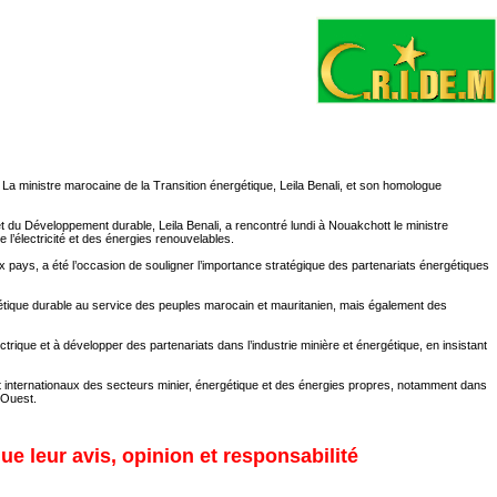
s. La ministre marocaine de la Transition énergétique, Leila Benali, et son homologue
et du Développement durable, Leila Benali, a rencontré lundi à Nouakchott le ministre
l’électricité et des énergies renouvelables.
ays, a été l’occasion de souligner l’importance stratégique des partenariats énergétiques
gétique durable au service des peuples marocain et mauritanien, mais également des
ique et à développer des partenariats dans l’industrie minière et énergétique, en insistant
t internationaux des secteurs minier, énergétique et des énergies propres, notamment dans
’Ouest.
ue leur avis, opinion et responsabilité