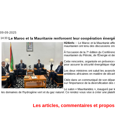
09-09-2025
Le Maroc et la Mauritanie renforcent leur coopération énerg
14:33
H24info
-- Le Maroc et la Mauritanie affi
mauritanien ont tenu des discussions st
À l’occasion de la 7ᵉ édition du Conféren
mauritanien du Pétrole, de l’Énergie et d
Cette rencontre, organisée en présence 
pour assurer la sécurité énergétique régio
Les deux ministres ont salué les avancée
ambitions africaines en matière de décarb
Citée dans un communiqué de son départeme
sur l’importance de la diversification des 
Le salon « Mauritanides », inauguré par
les domaines de l’hydrogène vert et du gaz naturel. Ce rendez-vous vise à créer une platefo
Les articles, commentaires et propos s