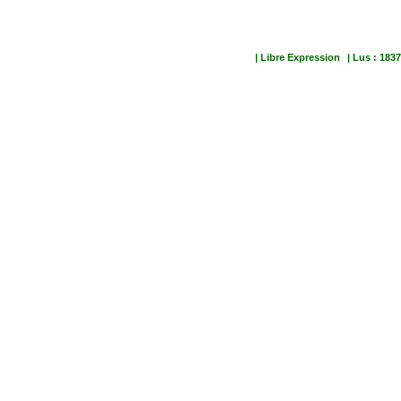
| Libre Expression
| Lus : 1837