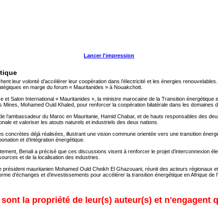
Lancer l'impression
étique
chent leur volonté d’accélérer leur coopération dans l’électricité et les énergies renouvelable
ratégiques en marge du forum « Mauritanides » à Nouakchott.
ce et Salon International « Mauritanides », la ministre marocaine de la Transition énergétique 
es Mines, Mohamed Ould Khaled, pour renforcer la coopération bilatérale dans les domaines de 
de l’ambassadeur du Maroc en Mauritanie, Hamid Chabar, et de hauts responsables des deux p
nale et valoriser les atouts naturels et industriels des deux nations.
s concrètes déjà réalisées, illustrant une vision commune orientée vers une transition éner
onation et d’intégration énergétique.
nt, Benali a précisé que ces discussions visent à renforcer le projet d’interconnexion électr
sources et de la localisation des industries.
 le président mauritanien Mohamed Ould Cheikh El Ghazouani, réunit des acteurs régionaux e
rme d’échanges et d’investissements pour accélérer la transition énergétique en Afrique de l
ont la propriété de leur(s) auteur(s) et n'engagent q