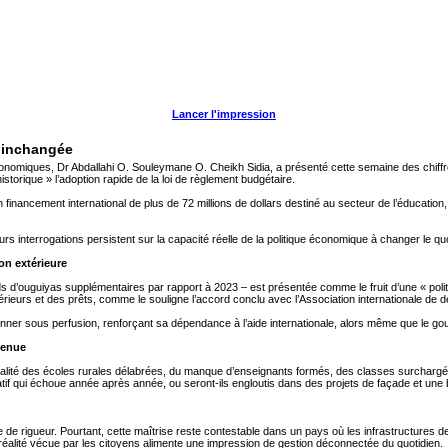
Lancer l'impression
e inchangée
nomiques, Dr Abdallahi O. Souleymane O. Cheikh Sidia, a présenté cette semaine des chiffre
historique » l’adoption rapide de la loi de règlement budgétaire.
financement international de plus de 72 millions de dollars destiné au secteur de l’éducatio
rs interrogations persistent sur la capacité réelle de la politique économique à changer le qu
on extérieure
ds d’ouguiyas supplémentaires par rapport à 2023 – est présentée comme le fruit d’une « poli
rieurs et des prêts, comme le souligne l’accord conclu avec l’Association internationale d
ionner sous perfusion, renforçant sa dépendance à l’aide internationale, alors même que le g
tenue
éalité des écoles rurales délabrées, du manque d’enseignants formés, des classes surchargées
if qui échoue année après année, ou seront-ils engloutis dans des projets de façade et une b
 de rigueur. Pourtant, cette maîtrise reste contestable dans un pays où les infrastructures de
a réalité vécue par les citoyens alimente une impression de gestion déconnectée du quotidien.