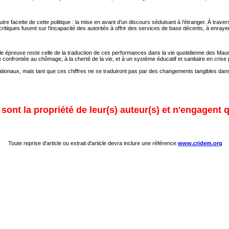
 autre facette de cette politique : la mise en avant d’un discours séduisant à l’étranger. À tr
critiques fusent sur l’incapacité des autorités à offrir des services de base décents, à enrayer
le épreuve reste celle de la traduction de ces performances dans la vie quotidienne des Maur
té confrontée au chômage, à la cherté de la vie, et à un système éducatif et sanitaire en cris
ionaux, mais tant que ces chiffres ne se traduiront pas par des changements tangibles dans 
ont la propriété de leur(s) auteur(s) et n'engagent q
Toute reprise d'article ou extrait d'article devra inclure une référence
www.cridem.org