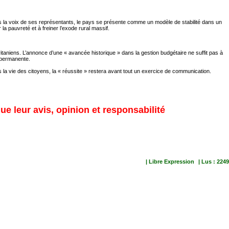
avers la voix de ses représentants, le pays se présente comme un modèle de stabilité dans un
 la pauvreté et à freiner l’exode rural massif.
itaniens. L’annonce d’une « avancée historique » dans la gestion budgétaire ne suffit pas à
e permanente.
la vie des citoyens, la « réussite » restera avant tout un exercice de communication.
ue leur avis, opinion et responsabilité
| Libre Expression
| Lus : 2249