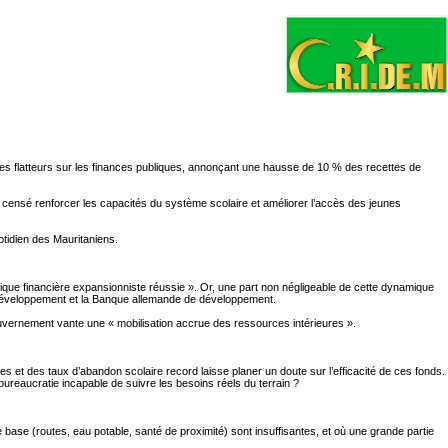
s flatteurs sur les finances publiques, annonçant une hausse de 10 % des recettes de
n, censé renforcer les capacités du système scolaire et améliorer l’accès des jeunes
otidien des Mauritaniens.
tique financière expansionniste réussie ». Or, une part non négligeable de cette dynamique
e développement et la Banque allemande de développement.
ouvernement vante une « mobilisation accrue des ressources intérieures ».
 et des taux d’abandon scolaire record laisse planer un doute sur l’efficacité de ces fonds.
ureaucratie incapable de suivre les besoins réels du terrain ?
 base (routes, eau potable, santé de proximité) sont insuffisantes, et où une grande partie