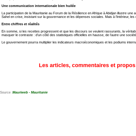
Une communication internationale bien huilée
La participation de la Mauritanie au Forum de la Résilience en Afrique à Abidjan illustre une
Sahel en crise, insistant sur la gouvernance et les dépenses sociales. Mais à l’intérieur, les 
Entre chiffres et réalités
En somme, si les recettes progressent et que les discours se veulent rassurants, la véritab
masquer le contraste : d’un côté des statistiques officielles en hausse, de l’autre une socié
Le gouvernement pourra multiplier les indicateurs macroéconomiques et les podiums internat
Les articles, commentaires et propos s
Source :
Mauriweb - Mauritanie