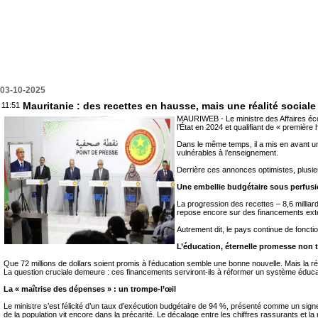
03-10-2025
Mauritanie : des recettes en hausse, mais une réalité social
11:51
MAURIWEB - Le ministre des Affaires éco
l’État en 2024 et qualifiant de « première 
Dans le même temps, il a mis en avant un 
vulnérables à l’enseignement.
Derrière ces annonces optimistes, plusieu
Une embellie budgétaire sous perfusi
La progression des recettes – 8,6 milliar
repose encore sur des financements exté
Autrement dit, le pays continue de fonct
L’éducation, éternelle promesse non 
Que 72 millions de dollars soient promis à l’éducation semble une bonne nouvelle. Mais la r
La question cruciale demeure : ces financements serviront-ils à réformer un système éducat
La « maîtrise des dépenses » : un trompe-l’œil
Le ministre s’est félicité d’un taux d’exécution budgétaire de 94 %, présenté comme un signe
de la population vit encore dans la précarité. Le décalage entre les chiffres rassurants et l