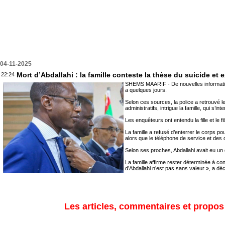
04-11-2025
Mort d’Abdallahi : la famille conteste la thèse du suicide et e
22:24
SHEMS MAARIF - De nouvelles informations
a quelques jours.
Selon ces sources, la police a retrouvé l
administratifs, intrigue la famille, qui s’
Les enquêteurs ont entendu la fille et le fi
La famille a refusé d’enterrer le corps p
alors que le téléphone de service et des d
Selon ses proches, Abdallahi avait eu un 
La famille affirme rester déterminée à co
d’Abdallahi n’est pas sans valeur », a dé
Les articles, commentaires et propos s