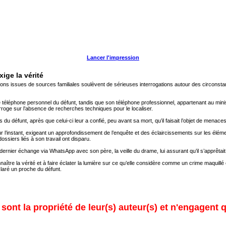
Lancer l'impression
xige la vérité
 issues de sources familiales soulèvent de sérieuses interrogations autour des circonstance
e téléphone personnel du défunt, tandis que son téléphone professionnel, appartenant au minis
interroge sur l’absence de recherches techniques pour le localiser.
ls du défunt, après que celui-ci leur a confié, peu avant sa mort, qu’il faisait l’objet de menaces
our l’instant, exigeant un approfondissement de l’enquête et des éclaircissements sur les élém
ossiers liés à son travail ont disparu.
dernier échange via WhatsApp avec son père, la veille du drame, lui assurant qu’il s’apprêtai
nnaître la vérité et à faire éclater la lumière sur ce qu’elle considère comme un crime maqui
claré un proche du défunt.
ont la propriété de leur(s) auteur(s) et n'engagent q