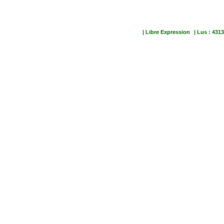
| Libre Expression
| Lus : 4313