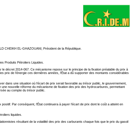
d OULD CHEIKH EL-GHAZOUANI, Président de la République.
es Produits Pétroliers Liquides.
ar le décret 2014-067. Ce mécanisme repose sur le principe de la fixation préalable du prix à
e des prix de l’énergie ces dernières années, l’État a dû supporter des montants considérables
er dans une situation où l’écart de prix serait favorable au trésor public, le gouvernement,
re une nouvelle réforme du mécanisme de fixation des prix des hydrocarbures, permettant
versée au compte du trésor public.
sitif. Par conséquent, l’État continuera à payer l’écart de prix dont le coût a atteint en
oliers liquides.
nnistes résultant de la volatilité des prix des carburants chaque fois que le prix du gasoil