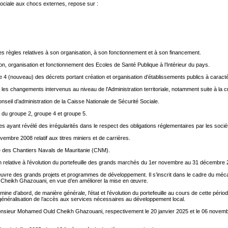
ociale aux chocs externes, repose sur :
des règles relatives à son organisation, à son fonctionnement et à son financement.
on, organisation et fonctionnement des Ecoles de Santé Publique à l’Intérieur du pays.
icle 4 (nouveau) des décrets portant création et organisation d’établissements publics à carac
les changements intervenus au niveau de l’Administration territoriale, notamment suite à la c
seil d’administration de la Caisse Nationale de Sécurité Sociale.
 du groupe 2, groupe 4 et groupe 5.
s ayant révélé des irrégularités dans le respect des obligations réglementaires par les socié
mbre 2008 relatif aux titres miniers et de carrières.
té des Chantiers Navals de Mauritanie (CNM).
relative à l’évolution du portefeuille des grands marchés du 1er novembre au 31 décembre 
vre des grands projets et programmes de développement. Il s’inscrit dans le cadre du méc
 Cheikh Ghazouani, en vue d’en améliorer la mise en œuvre.
 d’abord, de manière générale, l’état et l’évolution du portefeuille au cours de cette pério
a généralisation de l’accès aux services nécessaires au développement local.
ieur Mohamed Ould Cheikh Ghazouani, respectivement le 20 janvier 2025 et le 06 novembre 20