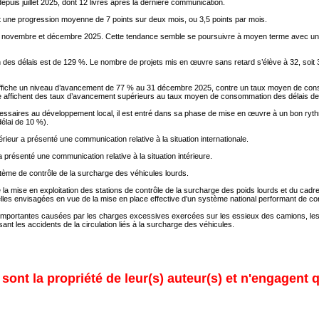
uis juillet 2025, dont 12 livrés après la dernière communication.
t une progression moyenne de 7 points sur deux mois, ou 3,5 points par mois.
s en novembre et décembre 2025. Cette tendance semble se poursuivre à moyen terme avec un t
 délais est de 129 %. Le nombre de projets mis en œuvre sans retard s’élève à 32, soit 30 
 affiche un niveau d’avancement de 77 % au 31 décembre 2025, contre un taux moyen de co
amme affichent des taux d’avancement supérieurs au taux moyen de consommation des délais 
ssaires au développement local, il est entré dans sa phase de mise en œuvre à un bon ryth
lai de 10 %).
érieur a présenté une communication relative à la situation internationale.
a présenté une communication relative à la situation intérieure.
tème de contrôle de la surcharge des véhicules lourds.
mise en exploitation des stations de contrôle de la surcharge des poids lourds et du cadre jur
les envisagées en vue de la mise en place effective d’un système national performant de con
s importantes causées par les charges excessives exercées sur les essieux des camions, lesq
isant les accidents de la circulation liés à la surcharge des véhicules.
ont la propriété de leur(s) auteur(s) et n'engagent q