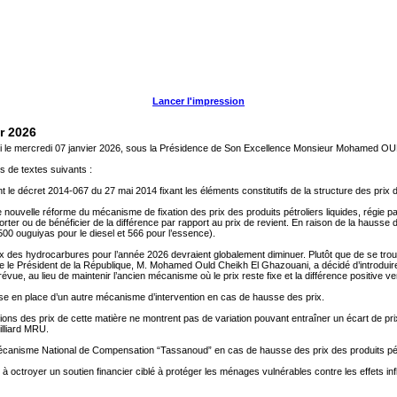
Lancer l'impression
r 2026
éuni le mercredi 07 janvier 2026, sous la Présidence de Son Excellence Monsieur Mohame
s de textes suivants :
t le décret 2014-067 du 27 mai 2014 fixant les éléments constitutifs de la structure des prix d
ne nouvelle réforme du mécanisme de fixation des prix des produits pétroliers liquides, régie p
pporter ou de bénéficier de la différence par rapport au prix de revient. En raison de la hauss
(500 ouguiyas pour le diesel et 566 pour l’essence).
rix des hydrocarbures pour l’année 2026 devraient globalement diminuer. Plutôt que de se trouv
ce le Président de la République, M. Mohamed Ould Cheikh El Ghazouani, a décidé d’introdui
évue, au lieu de maintenir l’ancien mécanisme où le prix reste fixe et la différence positive 
e en place d’un autre mécanisme d’intervention en cas de hausse des prix.
ns des prix de cette matière ne montrent pas de variation pouvant entraîner un écart de prix po
illiard MRU.
u Mécanisme National de Compensation “Tassanoud” en cas de hausse des prix des produits pétr
yer un soutien financier ciblé à protéger les ménages vulnérables contre les effets inflatio