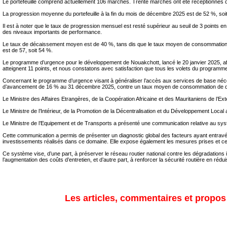
Le portefeuille comprend actuellement 106 marchés. Trente marchés ont été réceptionnés dep
La progression moyenne du portefeuille à la fin du mois de décembre 2025 est de 52 %, soi
Il est à noter que le taux de progression mensuel est resté supérieur au seuil de 3 point
des niveaux importants de performance.
Le taux de décaissement moyen est de 40 %, tans dis que le taux moyen de consommation des
est de 57, soit 54 %.
Le programme d’urgence pour le développement de Nouakchott, lancé le 20 janvier 2025,
atteignent 11 points, et nous constatons avec satisfaction que tous les volets du progr
Concernant le programme d’urgence visant à généraliser l’accès aux services de base néce
d’avancement de 16 % au 31 décembre 2025, contre un taux moyen de consommation de dé
Le Ministre des Affaires Etrangères, de la Coopération Africaine et des Mauritaniens de l’Ext
Le Ministre de l’Intérieur, de la Promotion de la Décentralisation et du Développement Local 
Le Ministre de l’Equipement et de Transports a présenté une communication relative au sys
Cette communication a permis de présenter un diagnostic global des facteurs ayant entravé la 
investissements réalisés dans ce domaine. Elle expose également les mesures prises et cel
Ce système vise, d’une part, à préserver le réseau routier national contre les dégradation
l’augmentation des coûts d’entretien, et d’autre part, à renforcer la sécurité routière en rédu
Les articles, commentaires et propos s