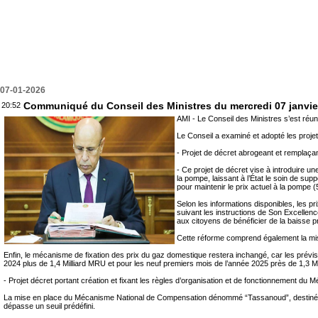
07-01-2026
Communiqué du Conseil des Ministres du mercredi 07 janvie
20:52
AMI - Le Conseil des Ministres s’est r
Le Conseil a examiné et adopté les projet
‐ Projet de décret abrogeant et remplaçan
‐ Ce projet de décret vise à introduire u
la pompe, laissant à l’État le soin de su
pour maintenir le prix actuel à la pompe 
Selon les informations disponibles, les p
suivant les instructions de Son Excellen
aux citoyens de bénéficier de la baisse pr
Cette réforme comprend également la mis
Enfin, le mécanisme de fixation des prix du gaz domestique restera inchangé, car les prévisio
2024 plus de 1,4 Milliard MRU et pour les neuf premiers mois de l’année 2025 près de 1,3 M
‐ Projet décret portant création et fixant les règles d’organisation et de fonctionnement d
La mise en place du Mécanisme National de Compensation dénommé “Tassanoud”, destiné à octro
dépasse un seuil prédéfini.