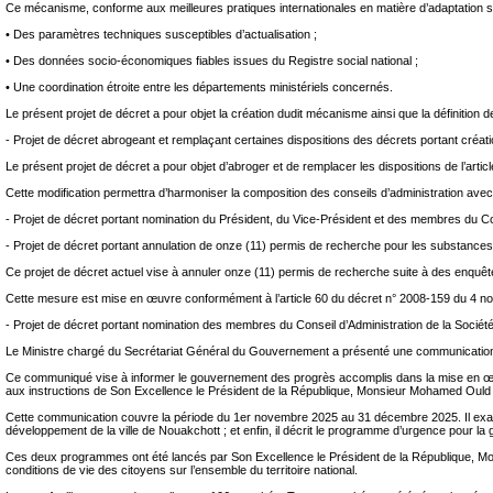
Ce mécanisme, conforme aux meilleures pratiques internationales en matière d’adaptation s
• Des paramètres techniques susceptibles d’actualisation ;
• Des données socio-économiques fiables issues du Registre social national ;
• Une coordination étroite entre les départements ministériels concernés.
Le présent projet de décret a pour objet la création dudit mécanisme ainsi que la définition 
‐ Projet de décret abrogeant et remplaçant certaines dispositions des décrets portant créati
Le présent projet de décret a pour objet d’abroger et de remplacer les dispositions de l’art
Cette modification permettra d’harmoniser la composition des conseils d’administration avec 
‐ Projet de décret portant nomination du Président, du Vice-Président et des membres du Con
‐ Projet de décret portant annulation de onze (11) permis de recherche pour les substances
Ce projet de décret actuel vise à annuler onze (11) permis de recherche suite à des enquête
Cette mesure est mise en œuvre conformément à l’article 60 du décret n° 2008-159 du 4 nove
‐ Projet de décret portant nomination des membres du Conseil d’Administration de la Socié
Le Ministre chargé du Secrétariat Général du Gouvernement a présenté une communication 
Ce communiqué vise à informer le gouvernement des progrès accomplis dans la mise en œu
aux instructions de Son Excellence le Président de la République, Monsieur Mohamed Ould
Cette communication couvre la période du 1er novembre 2025 au 31 décembre 2025. Il examine
développement de la ville de Nouakchott ; et enfin, il décrit le programme d’urgence pour l
Ces deux programmes ont été lancés par Son Excellence le Président de la République, Mons
conditions de vie des citoyens sur l’ensemble du territoire national.