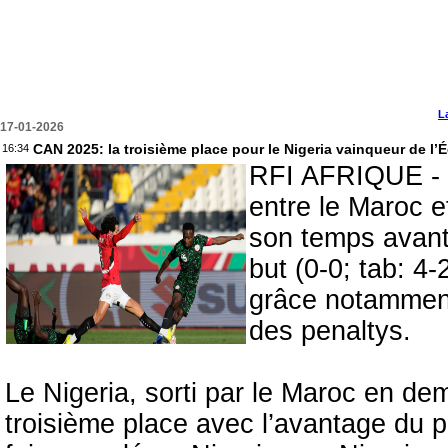
L
17-01-2026
CAN 2025: la troisième place pour le Nigeria vainqueur de l’É
16:34
RFI AFRIQUE - E
entre le Maroc e
son temps avant 
but (0-0; tab: 4
grâce notamment
des penaltys.
Le Nigeria, sorti par le Maroc en dem
troisième place avec l’avantage du p