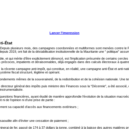
Lancer l'impression
ti-État
 Depuis plusieurs mois, des campagnes coordonnées et multiformes sont menées contre le Pr
depuis 2019, ont fait de la déstabilisation institutionnelle de la Mauritanie une “ politique” assu
, et qui mérite d’être explicitement dénoncé, est l’implication présumée de certains cercles a
 précoces, impatients et déraisonnables, déjà engagés dans des calculs électoraux à quatre
 la récente campagne anti-impôt, qui constitue, en réalité, une campagne anti-État et anti-nat
stème fiscal structuré, légitime et opérant.
x fondements mêmes de la souveraineté, de la redistribution et de la cohésion nationale. Une t
en directeur général des impôts puis ministre des Finances sous la “Décennie”, a été associé,
 instrumentalisée.
questions financières, ayant étudié de manière approfondie l’évolution de la situation macroéc
nt ni de l’opinion ni d’une prise de partie :
quement sa capacité d’accès aux financements extérieurs ;
 saoudite afin d’éviter une cessation de paiement ;
minerai de fer, passé de 174 à 37 dollars la tonne, combiné à la baisse des autres matières