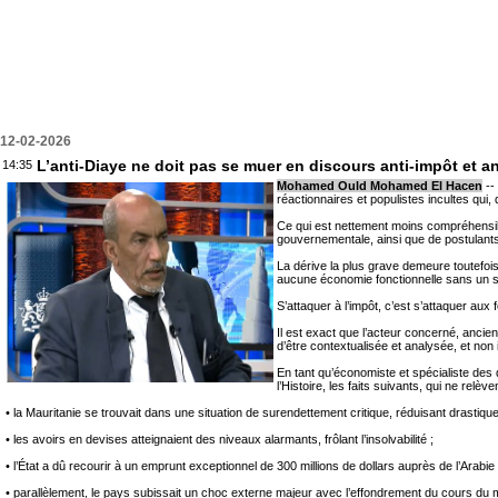
12-02-2026
L’anti-Diaye ne doit pas se muer en discours anti-impôt et an
14:35
Mohamed Ould Mohamed El Hacen
--
réactionnaires et populistes incultes qui, 
Ce qui est nettement moins compréhensible
gouvernementale, ainsi que de postulants
La dérive la plus grave demeure toutefois
aucune économie fonctionnelle sans un sy
S’attaquer à l’impôt, c’est s’attaquer au
Il est exact que l’acteur concerné, anci
d’être contextualisée et analysée, et non
En tant qu’économiste et spécialiste des 
l’Histoire, les faits suivants, qui ne relève
• la Mauritanie se trouvait dans une situation de surendettement critique, réduisant drasti
• les avoirs en devises atteignaient des niveaux alarmants, frôlant l’insolvabilité ;
• l’État a dû recourir à un emprunt exceptionnel de 300 millions de dollars auprès de l’Arabie
• parallèlement, le pays subissait un choc externe majeur avec l’effondrement du cours du 