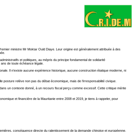
emier ministre Mr Moktar Ould Diaye. Leur origine est généralement attribuée à des
mée.
dministratifs et politiques, au mépris du principe fondamental de solidarité
 ans de toute échéance légale.
ionale. Il n’existe aucune expérience historique, aucune construction étatique moderne, ni
elle posture relève non pas du débat économique, mais de l’irresponsabilité civique.
 dans un contexte donné, à un recours fiscal perçu comme excessif. Cette critique mérite
onomique et financière de la Mauritanie entre 2008 et 2019, je tiens à rappeler, pour
 premières, conséquence directe du ralentissement de la demande chinoise et européenne.