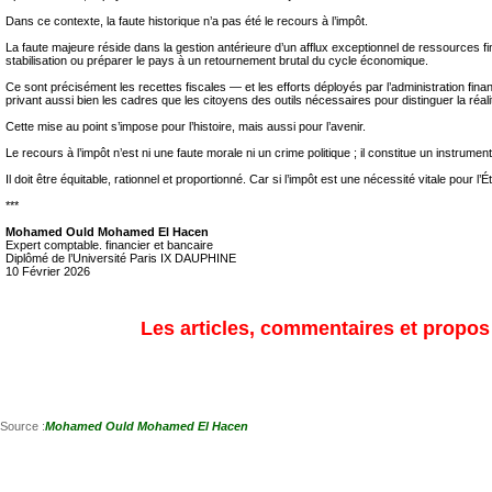
Dans ce contexte, la faute historique n’a pas été le recours à l’impôt.
La faute majeure réside dans la gestion antérieure d’un afflux exceptionnel de ressources fi
stabilisation ou préparer le pays à un retournement brutal du cycle économique.
Ce sont précisément les recettes fiscales — et les efforts déployés par l’administration fina
privant aussi bien les cadres que les citoyens des outils nécessaires pour distinguer la réa
Cette mise au point s’impose pour l’histoire, mais aussi pour l’avenir.
Le recours à l’impôt n’est ni une faute morale ni un crime politique ; il constitue un instru
Il doit être équitable, rationnel et proportionné. Car si l’impôt est une nécessité vitale pou
***
Mohamed Ould Mohamed El Hacen
Expert comptable. financier et bancaire
Diplômé de l’Université Paris IX DAUPHINE
10 Février 2026
Les articles, commentaires et propos s
Source :
Mohamed Ould Mohamed El Hacen