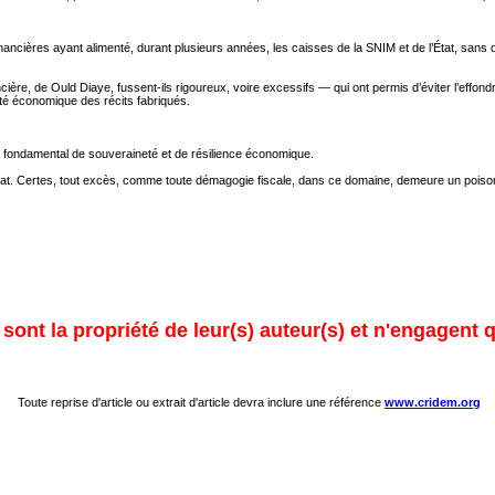
nancières ayant alimenté, durant plusieurs années, les caisses de la SNIM et de l’État, sans 
ncière, de Ould Diaye, fussent-ils rigoureux, voire excessifs — qui ont permis d’éviter l’effo
lité économique des récits fabriqués.
ment fondamental de souveraineté et de résilience économique.
r l’État. Certes, tout excès, comme toute démagogie fiscale, dans ce domaine, demeure un poison
ont la propriété de leur(s) auteur(s) et n'engagent q
Toute reprise d'article ou extrait d'article devra inclure une référence
www.cridem.org